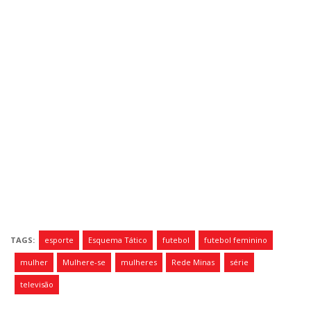
TAGS:
esporte
Esquema Tático
futebol
futebol feminino
mulher
Mulhere-se
mulheres
Rede Minas
série
televisão