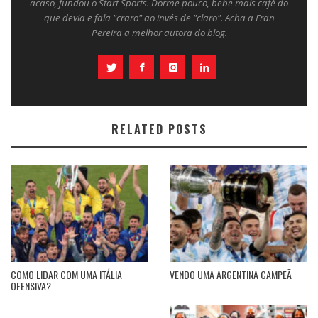
acaso, fundou o Start Sports. Dorme pouco, bebe mais café do
que devia e fala "craro" ao invés de "claro". Acha a Fran
Pereira a melhor autora do blog.
RELATED POSTS
COMO LIDAR COM UMA ITÁLIA
VENDO UMA ARGENTINA CAMPEÃ
OFENSIVA?