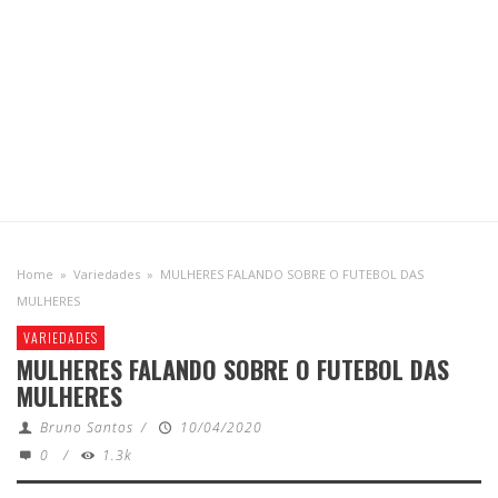
Home
»
Variedades
»
MULHERES FALANDO SOBRE O FUTEBOL DAS
MULHERES
VARIEDADES
MULHERES FALANDO SOBRE O FUTEBOL DAS
MULHERES
Bruno Santos
/
10/04/2020
0
/
1.3k