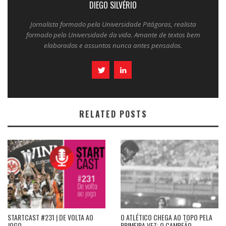
DIEGO SILVÉRIO
Jornalista formado pela Universidade Pitágoras, realista
formado pela Universidade da vida. Amante de textos bem
elaborados e assuntos nunca antes pensados.
RELATED POSTS
STARTCAST #231 | DE VOLTA AO
O ATLÉTICO CHEGA AO TOPO PELA
JOGO
PRIMEIRA VEZ: O CAMPEÃO