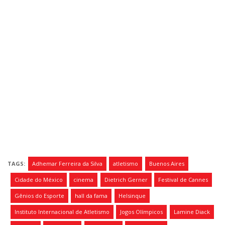
TAGS:
Adhemar Ferreira da Silva
atletismo
Buenos Aires
Cidade do México
cinema
Dietrich Gerner
Festival de Cannes
Gênios do Esporte
hall da fama
Helsinque
Instituto Internacional de Atletismo
Jogos Olímpicos
Lamine Diack