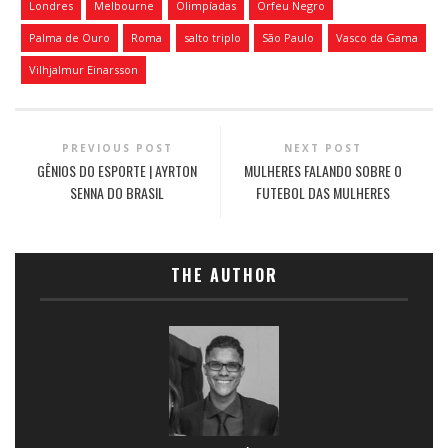
Londres
Melbourne
Olimpíadas
Orfeu Negro
Palma de Ouro
Roma
salto triplo
São Paulo
Vasco da Gama
Vilhjalmur Einarsson
PREVIOUS POST
NEXT POST
GÊNIOS DO ESPORTE | AYRTON
MULHERES FALANDO SOBRE O
SENNA DO BRASIL
FUTEBOL DAS MULHERES
THE AUTHOR