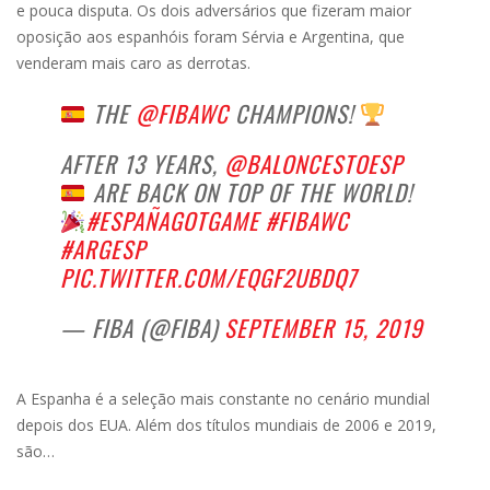
e pouca disputa. Os dois adversários que fizeram maior
oposição aos espanhóis foram Sérvia e Argentina, que
venderam mais caro as derrotas.
THE
@FIBAWC
CHAMPIONS!
AFTER 13 YEARS,
@BALONCESTOESP
ARE BACK ON TOP OF THE WORLD!
#ESPAÑAGOTGAME
#FIBAWC
#ARGESP
PIC.TWITTER.COM/EQGF2UBDQ7
— FIBA (@FIBA)
SEPTEMBER 15, 2019
A Espanha é a seleção mais constante no cenário mundial
depois dos EUA. Além dos títulos mundiais de 2006 e 2019,
são…