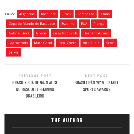
TAGS:
Argentina
basquete
Brasil
Campazzo
China
Copa do Mundo de Basquete
Espanha
EUA
França
Gabriel Deck
Grécia
Greg Popovich
Hernán GOmez
Laprovittola
Marc Gasol
Rep. Checa
Rick Rubio
Scola
Sérvia
PREVIOUS POST
NEXT POST
BRASIL X EUA DE 94: O AUGE
BRASILEIRÃO 2019 – START
DO BASQUETE FEMININO
SPORTS AWARDS
BRASILEIRO
THE AUTHOR