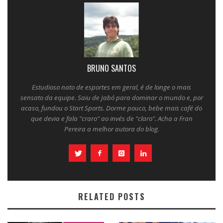
BRUNO SANTOS
Estudioso nato de esportes em geral, é de longe o mais
sensato da equipe. Saiu de Jabó para dominar o mundo e, por
acaso, fundou o Start Sports. Dorme pouco, bebe mais café do
que devia e fala "craro" ao invés de "claro". Acha a Fran
Pereira a melhor autora do blog.
RELATED POSTS