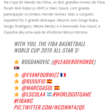
Na Copa do Mundo da China, os dois grandes nomes da Fúria
foram Rick Rubio (o MVP) e Marc Gasol, com grande
participação os irmãos Hernán Gomez. Mas o conjunto
espanhol foi o grande destaque. Mesmo sem Serge Ibaka,
Sergio Rodríguez, Nikola Mirotic e o lesionado Pau Gasol, a
Espanha deu uma aula de eficiência tática e técnica.
WITH YOU, THE FIBA BASKETBALL
WORLD CUP 2019 ALL-STAR 5!
BOGDANOVIC (
@LEADEROFHORDE
)
@EVANFOURMIZZ
@RUUUFIO
@MARCGASOL
@LSCOLA4
#WORLDGOTGAME
#FIBAWC
PIC.TWITTER.COM/WCDWNT4ZQ5