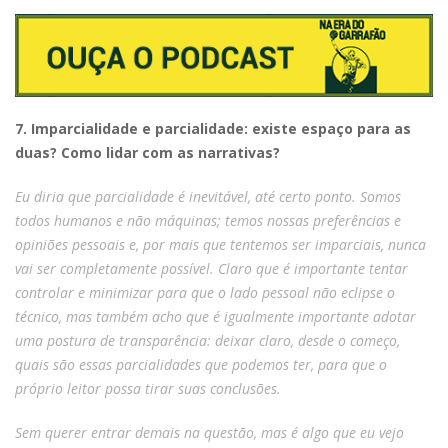
7. Imparcialidade e parcialidade: existe espaço para as
duas? Como lidar com as narrativas?
Eu diria que parcialidade é inevitável, até certo ponto. Somos
todos humanos e não máquinas; temos nossas preferências e
opiniões pessoais e, por mais que tentemos ser imparciais, nunca
vai ser completamente possível. Claro que é importante tentar
controlar e minimizar para que o lado pessoal não eclipse o
técnico, mas também acho que é igualmente importante adotar
uma postura de transparência: deixar claro, desde o começo,
quais são essas parcialidades que podemos ter, para que o
próprio leitor possa tirar suas conclusões.
Sem querer entrar demais na questão, mas é algo que eu vejo