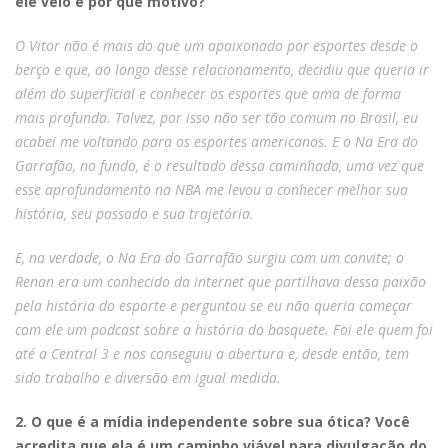
ele veio e por que motivo?
O Vitor não é mais do que um apaixonado por esportes desde o
berço e que, ao longo desse relacionamento, decidiu que queria ir
além do superficial e conhecer os esportes que ama de forma
mais profunda. Talvez, por isso não ser tão comum no Brasil, eu
acabei me voltando para os esportes americanos. E o Na Era do
Garrafão, no fundo, é o resultado dessa caminhada, uma vez que
esse aprofundamento na NBA me levou a conhecer melhor sua
história, seu passado e sua trajetória.
E, na verdade, o Na Era do Garrafão surgiu com um convite; o
Renan era um conhecido da internet que partilhava dessa paixão
pela história do esporte e perguntou se eu não queria começar
com ele um podcast sobre a história do basquete. Foi ele quem foi
até a Central 3 e nos conseguiu a abertura e, desde então, tem
sido trabalho e diversão em igual medida.
2. O que é a mídia independente sobre sua ótica? Você
acredita que ela é um caminho viável para divulgação do