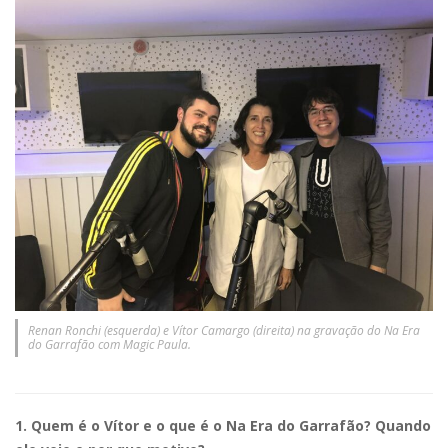
Renan Ronchi (esquerda) e Vítor Camargo (direita) na gravação do Na Era
do Garrafão com Magic Paula.
1. Quem é o Vítor e o que é o Na Era do Garrafão? Quando