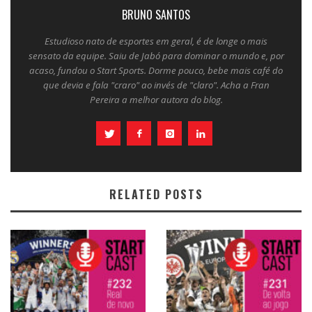
BRUNO SANTOS
Estudioso nato de esportes em geral, é de longe o mais
sensato da equipe. Saiu de Jabó para dominar o mundo e, por
acaso, fundou o Start Sports. Dorme pouco, bebe mais café do
que devia e fala "craro" ao invés de "claro". Acha a Fran
Pereira a melhor autora do blog.
RELATED POSTS