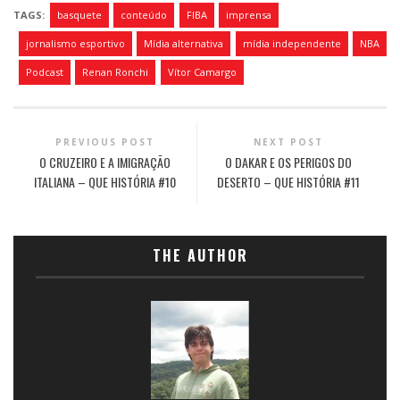
TAGS:
basquete
conteúdo
FIBA
imprensa
jornalismo esportivo
Mídia alternativa
mídia independente
NBA
Podcast
Renan Ronchi
Vítor Camargo
PREVIOUS POST
NEXT POST
O CRUZEIRO E A IMIGRAÇÃO
O DAKAR E OS PERIGOS DO
ITALIANA – QUE HISTÓRIA #10
DESERTO – QUE HISTÓRIA #11
THE AUTHOR