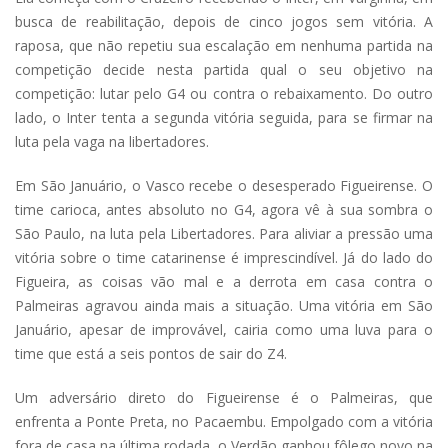
busca de reabilitação, depois de cinco jogos sem vitória. A
raposa, que não repetiu sua escalação em nenhuma partida na
competição decide nesta partida qual o seu objetivo na
competição: lutar pelo G4 ou contra o rebaixamento. Do outro
lado, o Inter tenta a segunda vitória seguida, para se firmar na
luta pela vaga na libertadores.
Em São Januário, o Vasco recebe o desesperado Figueirense. O
time carioca, antes absoluto no G4, agora vê à sua sombra o
São Paulo, na luta pela Libertadores. Para aliviar a pressão uma
vitória sobre o time catarinense é imprescindível. Já do lado do
Figueira, as coisas vão mal e a derrota em casa contra o
Palmeiras agravou ainda mais a situação. Uma vitória em São
Januário, apesar de improvável, cairia como uma luva para o
time que está a seis pontos de sair do Z4.
Um adversário direto do Figueirense é o Palmeiras, que
enfrenta a Ponte Preta, no Pacaembu. Empolgado com a vitória
fora de casa na última rodada, o Verdão ganhou fôlego novo na