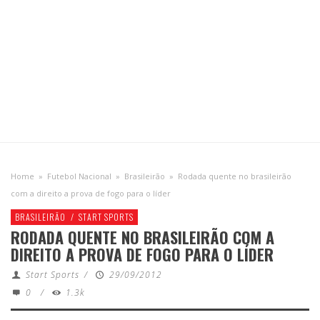
Home
»
Futebol Nacional
»
Brasileirão
»
Rodada quente no brasileirão
com a direito a prova de fogo para o líder
BRASILEIRÃO
/
START SPORTS
RODADA QUENTE NO BRASILEIRÃO COM A
DIREITO A PROVA DE FOGO PARA O LÍDER
Start Sports
/
29/09/2012
0
/
1.3k