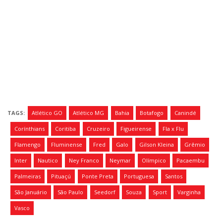
TAGS:
Atlético GO
Atlético MG
Bahia
Botafogo
Canindé
Corínthians
Coritiba
Cruzeiro
Figueirense
Fla x Flu
Flamengo
Fluminense
Fred
Galo
Gilson Kleina
Grêmio
Inter
Nautico
Ney Franco
Neymar
Olímpico
Pacaembu
Palmeiras
Pituaçú
Ponte Preta
Portuguesa
Santos
São Januário
São Paulo
Seedorf
Souza
Sport
Varginha
Vasco