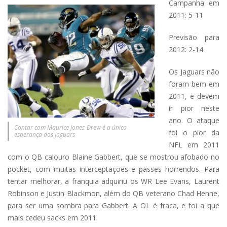
Campanha em
2011: 5-11
Previsão para
2012: 2-14
Os Jaguars não
foram bem em
2011, e devem
ir pior neste
ano. O ataque
Contar com Maurice Jones-Drew é a única
foi o pior da
esperança dos Jaguars
NFL em 2011
com o QB calouro Blaine Gabbert, que se mostrou afobado no
pocket, com muitas interceptações e passes horrendos. Para
tentar melhorar, a franquia adquiriu os WR Lee Evans, Laurent
Robinson e Justin Blackmon, além do QB veterano Chad Henne,
para ser uma sombra para Gabbert. A OL é fraca, e foi a que
mais cedeu sacks em 2011.