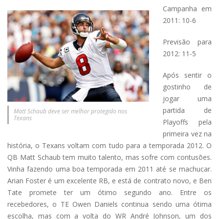
Campanha em
2011: 10-6
Previsão para
2012: 11-5
Após sentir o
gostinho de
jogar uma
partida de
Matt Schaub deve ser melhor protegido nos
Texans
Playoffs pela
primeira vez na
história, o Texans voltam com tudo para a temporada 2012. O
QB Matt Schaub tem muito talento, mas sofre com contusões.
Vinha fazendo uma boa temporada em 2011 até se machucar.
Arian Foster é um excelente RB, e está de contrato novo, e Ben
Tate promete ter um ótimo segundo ano. Entre os
recebedores, o TE Owen Daniels continua sendo uma ótima
escolha, mas com a volta do WR André Johnson, um dos