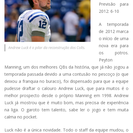
Previsão para
2012: 6-10
A temporada
de 2012 marca
o início de uma
nova era para
Andrew Luck é o pilar da reconstrução dos Colts.
os potros.
Peyton
Manning, um dos melhores QBs da história, que já não jogou a
temporada passada devido a uma contusão no pescoço (o que
deixou a franquia no buraco), foi dispensado para que a equipe
pudesse draftar o calouro Andrew Luck, que para muitos é o
melhor prospecto desde o próprio Manning em 1998. Andrew
Luck já mostrou que é muito bom, mas precisa de experiência
na liga. O garoto tem talento, sabe ler o jogo e tem muita
calma no pocket.
Luck não é a única novidade. Todo o staff da equipe mudou, o