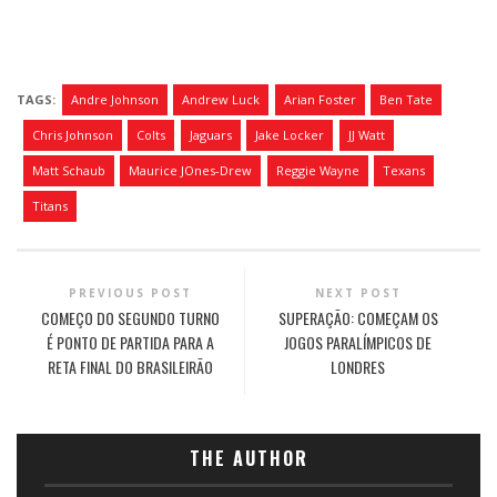
TAGS:
Andre Johnson
Andrew Luck
Arian Foster
Ben Tate
Chris Johnson
Colts
Jaguars
Jake Locker
JJ Watt
Matt Schaub
Maurice JOnes-Drew
Reggie Wayne
Texans
Titans
PREVIOUS POST
NEXT POST
COMEÇO DO SEGUNDO TURNO
SUPERAÇÃO: COMEÇAM OS
É PONTO DE PARTIDA PARA A
JOGOS PARALÍMPICOS DE
RETA FINAL DO BRASILEIRÃO
LONDRES
THE AUTHOR