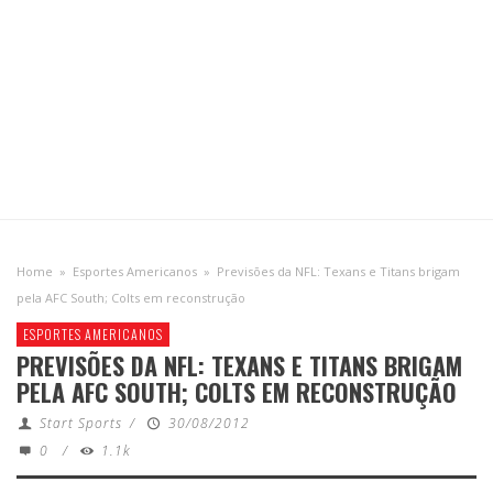
Home
»
Esportes Americanos
»
Previsões da NFL: Texans e Titans brigam
pela AFC South; Colts em reconstrução
ESPORTES AMERICANOS
PREVISÕES DA NFL: TEXANS E TITANS BRIGAM
PELA AFC SOUTH; COLTS EM RECONSTRUÇÃO
Start Sports
/
30/08/2012
0
/
1.1k