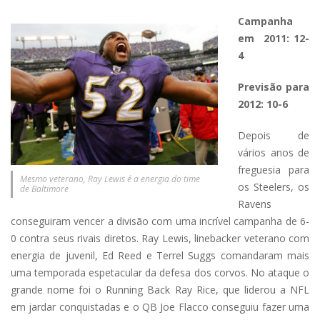
Campanha
em 2011: 12-
4
Previsão para
2012: 10-6
Depois de
vários anos de
freguesia para
Mesmo veterano, Ray Lewis é a energia do time
os Steelers, os
de Baltimore
Ravens
conseguiram vencer a divisão com uma incrível campanha de 6-
0 contra seus rivais diretos. Ray Lewis, linebacker veterano com
energia de juvenil, Ed Reed e Terrel Suggs comandaram mais
uma temporada espetacular da defesa dos corvos. No ataque o
grande nome foi o Running Back Ray Rice, que liderou a NFL
em jardar conquistadas e o QB Joe Flacco conseguiu fazer uma