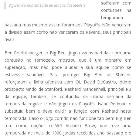
sofreram com
Big Ben é o homem forte do ataque dos Steelers
contusões na
temporada
passada mas mesmo assim foram aos Playoffs. Não venceram
a divisão assim como não venceram os Ravens, seus principais
rivais.
Ben Roethlisberger, o Big Ben, jogou várias partidas com uma
contusão no tornozelo, mostrou que é um monstro em
superação, mas não pode ajudar a sua equipe como se
estivesse saudável. Para proteger Big Ben os Steelers
reforçaram a linha ofensiva com OL David DeCastro, ótimo
prospecto vindo de Stanford. Rashard Mendenhall, principal RB
da equipe, também se contundiu na última semana da
temporada regular e não jogou os Playoffs. Isaac Redman o
substituiu bem e deve dividir a função com Rashard nesta
temporada. Caso o jogo corrido não funcione tão bem Big Ben
tem como opções o WR Antônio Brow, que teve uma
temporada de mais de 1000 jardas recebidas ano passado e o