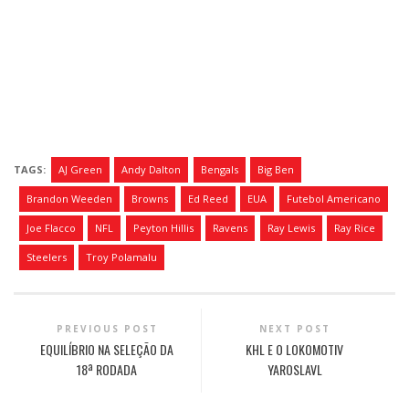
TAGS:
AJ Green
Andy Dalton
Bengals
Big Ben
Brandon Weeden
Browns
Ed Reed
EUA
Futebol Americano
Joe Flacco
NFL
Peyton Hillis
Ravens
Ray Lewis
Ray Rice
Steelers
Troy Polamalu
PREVIOUS POST
NEXT POST
EQUILÍBRIO NA SELEÇÃO DA
KHL E O LOKOMOTIV
18ª RODADA
YAROSLAVL