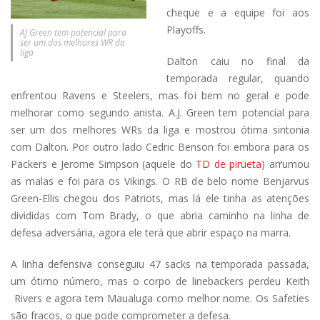
cheque e a equipe foi aos
Playoffs.
AJ Green tem potencial para
ser um dos melhores WR da
liga
Dalton caiu no final da
temporada regular, quando
enfrentou Ravens e Steelers, mas foi bem no geral e pode
melhorar como segundo anista. A.J. Green tem potencial para
ser um dos melhores WRs da liga e mostrou ótima sintonia
com Dalton. Por outro lado Cedric Benson foi embora para os
Packers e Jerome Simpson (aquele do
TD de pirueta
) arrumou
as malas e foi para os Vikings. O RB de belo nome Benjarvus
Green-Ellis chegou dos Patriots, mas lá ele tinha as atenções
divididas com Tom Brady, o que abria caminho na linha de
defesa adversária, agora ele terá que abrir espaço na marra.
A linha defensiva conseguiu 47 sacks na temporada passada,
um ótimo número, mas o corpo de linebackers perdeu Keith
Rivers e agora tem Maualuga como melhor nome. Os Safeties
são fracos, o que pode comprometer a defesa.