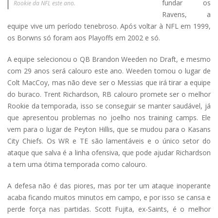
fundar os
Rookie da NFL este ano.
Ravens, a
equipe vive um período tenebroso. Após voltar à NFL em 1999,
os Borwns só foram aos Playoffs em 2002 e só.
A equipe selecionou o QB Brandon Weeden no Draft, e mesmo
com 29 anos será calouro este ano. Weeden tomou o lugar de
Colt MacCoy, mas não deve ser o Messias que irá tirar a equipe
do buraco. Trent Richardson, RB calouro promete ser o melhor
Rookie da temporada, isso se conseguir se manter saudável, já
que apresentou problemas no joelho nos training camps. Ele
vem para o lugar de Peyton Hillis, que se mudou para o Kasans
City Chiefs. Os WR e TE são lamentáveis e o único setor do
ataque que salva é a linha ofensiva, que pode ajudar Richardson
a tem uma ótima temporada como calouro.
A defesa não é das piores, mas por ter um ataque inoperante
acaba ficando muitos minutos em campo, e por isso se cansa e
perde força nas partidas. Scott Fujita, ex-Saints, é o melhor