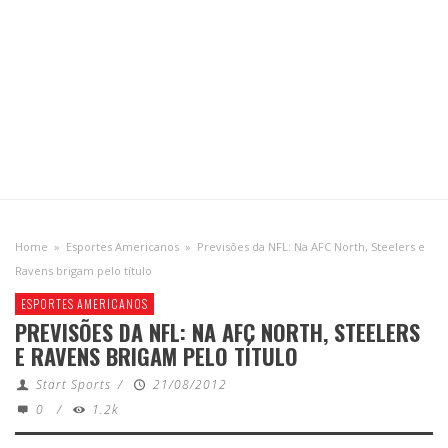
Home
»
Esportes Americanos
»
Previsões da NFL: Na AFC North, Steelers e
Ravens brigam pelo título
ESPORTES AMERICANOS
PREVISÕES DA NFL: NA AFC NORTH, STEELERS
E RAVENS BRIGAM PELO TÍTULO
Start Sports
/
21/08/2012
0
/
1.2k