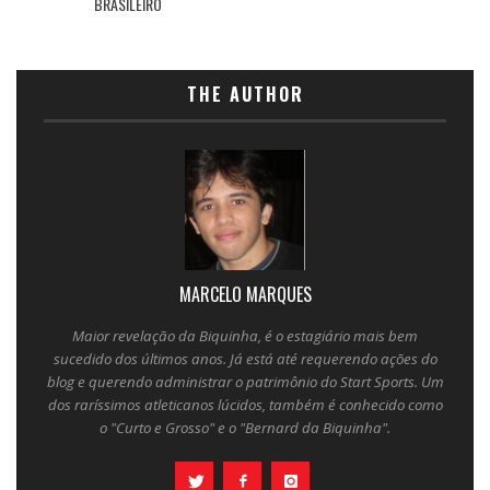
BRASILEIRO
THE AUTHOR
MARCELO MARQUES
Maior revelação da Biquinha, é o estagiário mais bem
sucedido dos últimos anos. Já está até requerendo ações do
blog e querendo administrar o patrimônio do Start Sports. Um
dos raríssimos atleticanos lúcidos, também é conhecido como
o "Curto e Grosso" e o "Bernard da Biquinha".