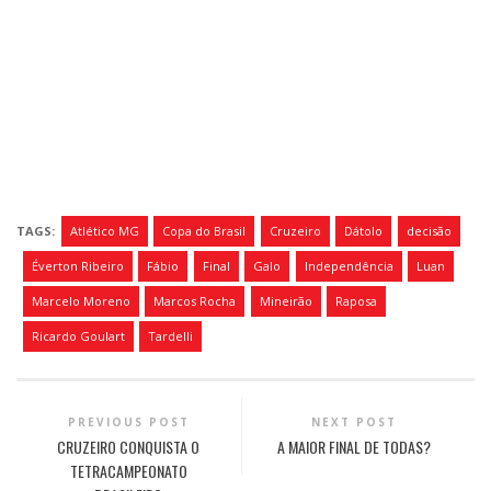
TAGS:
Atlético MG
Copa do Brasil
Cruzeiro
Dátolo
decisão
Éverton Ribeiro
Fábio
Final
Galo
Independência
Luan
Marcelo Moreno
Marcos Rocha
Mineirão
Raposa
Ricardo Goulart
Tardelli
PREVIOUS POST
NEXT POST
CRUZEIRO CONQUISTA O
A MAIOR FINAL DE TODAS?
TETRACAMPEONATO