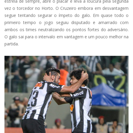
estrela de sempre, abre o placar e leva a loucura pela segunda
vez o torcedor no Horto. O Cruzeiro embora em desvantagem
segue tentando segurar o ímpeto do galo. Em quase todo o
primeiro tempo o jogo seguiu disputado e amarrado com
ambos os times neutralizando os pontos fortes do adversário.
O galo sai para o intervalo em vantagem e um pouco melhor na
partida.