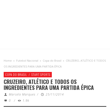
Home
»
Futebol Nacional
»
Copa do Brasil
»
CRUZEIRO, ATLÉTICO E TODOS
OS INGREDIENTES PARA UMA PARTIDA ÉPICA
COPA DO BRASIL
/
START SPORTS
CRUZEIRO, ATLÉTICO E TODOS OS
INGREDIENTES PARA UMA PARTIDA ÉPICA
Marcelo Marques
/
25/11/2014
0
/
1.9k