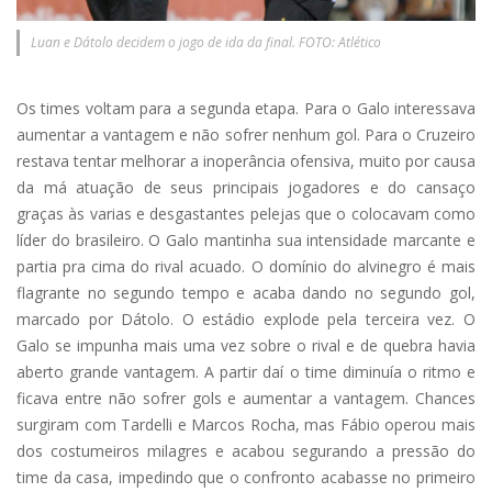
Luan e Dátolo decidem o jogo de ida da final. FOTO: Atlético
Os times voltam para a segunda etapa. Para o Galo interessava
aumentar a vantagem e não sofrer nenhum gol. Para o Cruzeiro
restava tentar melhorar a inoperância ofensiva, muito por causa
da má atuação de seus principais jogadores e do cansaço
graças às varias e desgastantes pelejas que o colocavam como
líder do brasileiro. O Galo mantinha sua intensidade marcante e
partia pra cima do rival acuado. O domínio do alvinegro é mais
flagrante no segundo tempo e acaba dando no segundo gol,
marcado por Dátolo. O estádio explode pela terceira vez. O
Galo se impunha mais uma vez sobre o rival e de quebra havia
aberto grande vantagem. A partir daí o time diminuía o ritmo e
ficava entre não sofrer gols e aumentar a vantagem. Chances
surgiram com Tardelli e Marcos Rocha, mas Fábio operou mais
dos costumeiros milagres e acabou segurando a pressão do
time da casa, impedindo que o confronto acabasse no primeiro