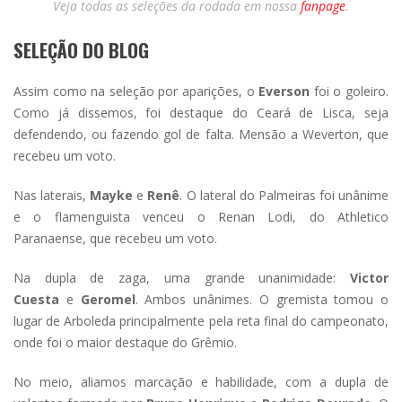
Veja todas as seleções da rodada em nossa
fanpage
.
SELEÇÃO DO BLOG
Assim como na seleção por aparições, o
Everson
foi o goleiro.
Como já dissemos, foi destaque do Ceará de Lisca, seja
defendendo, ou fazendo gol de falta. Mensão a Weverton, que
recebeu um voto.
Nas laterais,
Mayke
e
Renê
. O lateral do Palmeiras foi unânime
e o flamenguista venceu o Renan Lodi, do Athletico
Paranaense, que recebeu um voto.
Na dupla de zaga, uma grande unanimidade:
Victor
Cuesta
e
Geromel
. Ambos unânimes. O gremista tomou o
lugar de Arboleda principalmente pela reta final do campeonato,
onde foi o maior destaque do Grêmio.
No meio, aliamos marcação e habilidade, com a dupla de