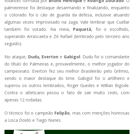
volantes formada por
Bruno Henrique
e
Rodrigo Dourado
. O
palmeirense foi destaque desarmando e finalizando, enquanto
o colorado foi o cão de guarda da defesa, inclusive atuando
algumas vezes improvisado na zaga. Vale lembrar que Cuellar
também foi votado. Na meia,
Paquetá
, foi o escolhido,
superando Arrascaeta e Zé Rafael (lembrado pelo terceiro ano
seguido).
No ataque,
Dudu, Everton
e
Gabigol
. Dudu foi o comandante
do título do Palmeiras e, provavelmente, o melhor jogador do
campeonato. Everton fez seu melhor Brasileirão pelo Grêmio,
sendo o maior destaque do time. Gabigol foi o artilheiro e
superou os outros lembrados, Roger Guedes e Willian Bigode.
Contra o atleticano pesou o fato de sair muito cedo, com
apenas 12 rodadas.
O técnico foi o campeão
Felipão
, mas com menções honrosas
a Lisca Doido e Tiago Nunes.