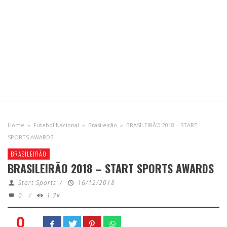
Home
»
Futebol Nacional
»
Brasileirão
»
BRASILEIRÃO 2018 – START
SPORTS AWARDS
BRASILEIRÃO
BRASILEIRÃO 2018 – START SPORTS AWARDS
Start Sports
/
16/12/2018
0
/
1.7k
0