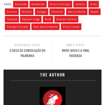
TAGS:
Arboleda
Brasileirão
Bruno Henrique
Cazares
Dudu
Everson
Everton
Gabigol
Geromel
Marcos Rocha
Mayke
Paquetá
Raphael Veiga
Renê
Ricardo Oliveira
Rodrigo Dourado
Start Sports Awards
Victor Cuesta
PREVIOUS POST
NEXT POST
O DECA DE CONSOLAÇÃO DO
RIVER, BOCA E A FINAL
PALMEIRAS
ROUBADA
THE AUTHOR