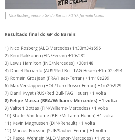
Nico Rosberg vence o GP do Barein. FOTO: formula1.com.
Resultado final do GP do Barein:
1) Nico Rosberg (ALE/Mercedes) 1h33m34s696
2) Kimi Raikkonen (FIN/Ferrari) +10s282
3) Lewis Hamilton (ING/Mercedes) +30s148
4) Daniel Ricciardo (AUS/Red Bull-TAG Heuer) +1m02s494
5) Romain Grosjean (FRA/Haas-Ferrari) +1m18s299
6) Max Verstappen (HOL/Toro Rosso-Ferrari) +1m20s929
7) Daniil Kvyat (RUS/Red Bull-TAG Heuer) +1 volta
8) Felipe Massa (BRA/Williams-Mercedes) +1 volta
9) Valtteri Bottas (FIN/Williams-Mercedes) +1 volta
10) Stoffel Vandoorne (BEL/McLaren-Honda) +1 volta
11) Kevin Magnussen (DIN/Renault) +1 volta
12) Marcus Ericsson (SUE/Sauber-Ferrari) +1 volta
13) Pascal Wehrlein (ALE/Manor-Mercedes) +1 volta