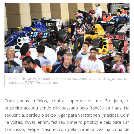
Romain Grosjean, fez mais uma boa corrida e terminou em 5º lugar com a
sua Haas. FOTO: formula1.com
Com pneus médios, contra supermacios de Grosjean, o
brasileiro acabou sendo ultrapassado pelo francês da Haas. Na
sequência, perdeu o sexto lugar para Verstappen (macios). Com
18 voltas, Kvyat, enfim, fez seu primeiro pit stop e caiu para 13º.
Com isso, Felipe Nasr entrou pela primeira vez na zona de