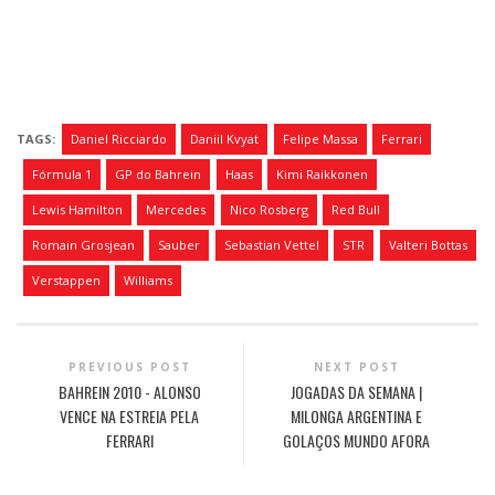
TAGS:
Daniel Ricciardo
Daniil Kvyat
Felipe Massa
Ferrari
Fórmula 1
GP do Bahrein
Haas
Kimi Raikkonen
Lewis Hamilton
Mercedes
Nico Rosberg
Red Bull
Romain Grosjean
Sauber
Sebastian Vettel
STR
Valteri Bottas
Verstappen
Williams
PREVIOUS POST
NEXT POST
BAHREIN 2010 - ALONSO
JOGADAS DA SEMANA |
VENCE NA ESTREIA PELA
MILONGA ARGENTINA E
FERRARI
GOLAÇOS MUNDO AFORA