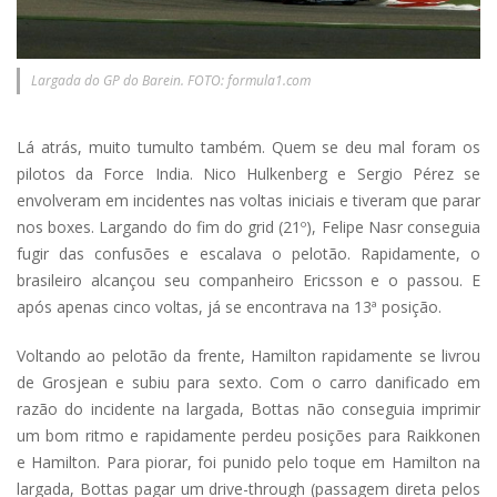
Largada do GP do Barein. FOTO: formula1.com
Lá atrás, muito tumulto também. Quem se deu mal foram os
pilotos da Force India. Nico Hulkenberg e Sergio Pérez se
envolveram em incidentes nas voltas iniciais e tiveram que parar
nos boxes. Largando do fim do grid (21º), Felipe Nasr conseguia
fugir das confusões e escalava o pelotão. Rapidamente, o
brasileiro alcançou seu companheiro Ericsson e o passou. E
após apenas cinco voltas, já se encontrava na 13ª posição.
Voltando ao pelotão da frente, Hamilton rapidamente se livrou
de Grosjean e subiu para sexto. Com o carro danificado em
razão do incidente na largada, Bottas não conseguia imprimir
um bom ritmo e rapidamente perdeu posições para Raikkonen
e Hamilton. Para piorar, foi punido pelo toque em Hamilton na
largada, Bottas pagar um drive-through (passagem direta pelos