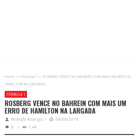
Home
»
Fórmula 1
»
ROSBERG VENCE NO BAHREIN COM MAIS UM ERRO DE
HAMILTON NA LARGADA
FÓRMULA 1
ROSBERG VENCE NO BAHREIN COM MAIS UM
ERRO DE HAMILTON NA LARGADA
Rodolfo Rodrigo
/
04/04/2016
0
/
1.4k