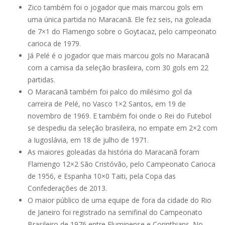
Zico também foi o jogador que mais marcou gols em
uma única partida no Maracanã. Ele fez seis, na goleada
de 7×1 do Flamengo sobre o Goytacaz, pelo campeonato
carioca de 1979.
Já Pelé é o jogador que mais marcou gols no Maracanã
com a camisa da seleção brasileira, com 30 gols em 22
partidas.
O Maracanã também foi palco do milésimo gol da
carreira de Pelé, no Vasco 1×2 Santos, em 19 de
novembro de 1969. E também foi onde o Rei do Futebol
se despediu da seleção brasileira, no empate em 2×2 com
a Iugoslávia, em 18 de julho de 1971.
As maiores goleadas da história do Maracanã foram
Flamengo 12×2 São Cristóvão, pelo Campeonato Carioca
de 1956, e Espanha 10×0 Taiti, pela Copa das
Confederações de 2013.
O maior público de uma equipe de fora da cidade do Rio
de Janeiro foi registrado na semifinal do Campeonato
Brasileiro de 1976 entre Fluminense e Corinthians. No