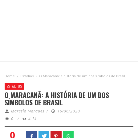
Home
»
Estádios
»
O Maracanã: a história de um dos símbolos de Brasil
ESTÁDIOS
O MARACANÃ: A HISTÓRIA DE UM DOS
SÍMBOLOS DE BRASIL
Marcelo Marques
/
16/06/2020
0
/
4.1k
0