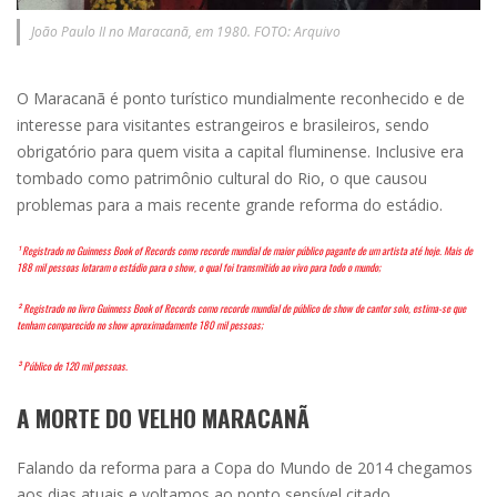
João Paulo II no Maracanã, em 1980. FOTO: Arquivo
O Maracanã é ponto turístico mundialmente reconhecido e de
interesse para visitantes estrangeiros e brasileiros, sendo
obrigatório para quem visita a capital fluminense. Inclusive era
tombado como patrimônio cultural do Rio, o que causou
problemas para a mais recente grande reforma do estádio.
¹ Registrado no Guinness Book of Records como recorde mundial de maior público pagante de um artista até hoje. Mais de
188 mil pessoas lotaram o estádio para o show, o qual foi transmitido ao vivo para todo o mundo;
² Registrado no livro Guinness Book of Records como recorde mundial de público de show de cantor solo, estima-se que
tenham comparecido no show aproximadamente 180 mil pessoas;
³ Público de 120 mil pessoas.
A MORTE DO VELHO MARACANÃ
Falando da reforma para a Copa do Mundo de 2014 chegamos
aos dias atuais e voltamos ao ponto sensível citado