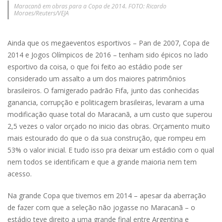
Maracanã em obras para a Copa de 2014. FOTO: Ricardo
Moraes/Reuters/VEJA
Ainda que os megaeventos esportivos – Pan de 2007, Copa de
2014 e Jogos Olímpicos de 2016 – tenham sido épicos no lado
esportivo da coisa, o que foi feito ao estádio pode ser
considerado um assalto a um dos maiores patrimônios
brasileiros. O famigerado padrão Fifa, junto das conhecidas
ganancia, corrupção e politicagem brasileiras, levaram a uma
modificação quase total do Maracanã, a um custo que superou
2,5 vezes o valor orçado no inicio das obras. Orçamento muito
mais estourado do que o da sua construção, que rompeu em
53% o valor inicial. E tudo isso pra deixar um estádio com o qual
nem todos se identificam e que a grande maioria nem tem
acesso.
Na grande Copa que tivemos em 2014 – apesar da aberração
de fazer com que a seleção não jogasse no Maracanã – o
estádio teve direito a uma grande final entre Argentina e