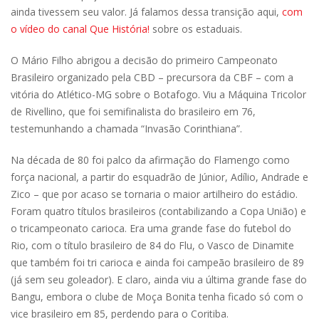
ainda tivessem seu valor. Já falamos dessa transição aqui,
com
o vídeo do canal Que História!
sobre os estaduais.
O Mário Filho abrigou a decisão do primeiro Campeonato
Brasileiro organizado pela CBD – precursora da CBF – com a
vitória do Atlético-MG sobre o Botafogo. Viu a Máquina Tricolor
de Rivellino, que foi semifinalista do brasileiro em 76,
testemunhando a chamada “Invasão Corinthiana”.
Na década de 80 foi palco da afirmação do Flamengo como
força nacional, a partir do esquadrão de Júnior, Adílio, Andrade e
Zico – que por acaso se tornaria o maior artilheiro do estádio.
Foram quatro títulos brasileiros (contabilizando a Copa União) e
o tricampeonato carioca. Era uma grande fase do futebol do
Rio, com o título brasileiro de 84 do Flu, o Vasco de Dinamite
que também foi tri carioca e ainda foi campeão brasileiro de 89
(já sem seu goleador). E claro, ainda viu a última grande fase do
Bangu, embora o clube de Moça Bonita tenha ficado só com o
vice brasileiro em 85, perdendo para o Coritiba.