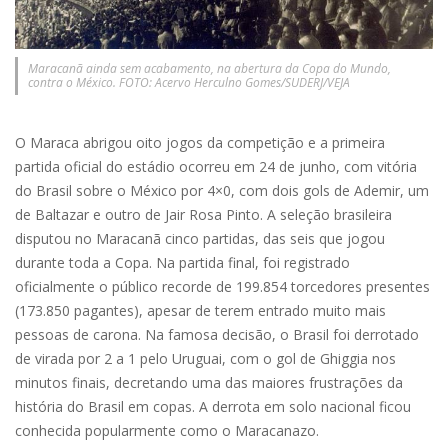
Maracanã ainda sem acabamento, na abertura da Copa do Mundo,
contra o México. FOTO: Acervo Herculno Gomes/SUDERJ/VEJA
O Maraca abrigou oito jogos da competição e a primeira
partida oficial do estádio ocorreu em 24 de junho, com vitória
do Brasil sobre o México por 4×0, com dois gols de Ademir, um
de Baltazar e outro de Jair Rosa Pinto. A seleção brasileira
disputou no Maracanã cinco partidas, das seis que jogou
durante toda a Copa. Na partida final, foi registrado
oficialmente o público recorde de 199.854 torcedores presentes
(173.850 pagantes), apesar de terem entrado muito mais
pessoas de carona. Na famosa decisão, o Brasil foi derrotado
de virada por 2 a 1 pelo Uruguai, com o gol de Ghiggia nos
minutos finais, decretando uma das maiores frustrações da
história do Brasil em copas. A derrota em solo nacional ficou
conhecida popularmente como o Maracanazo.