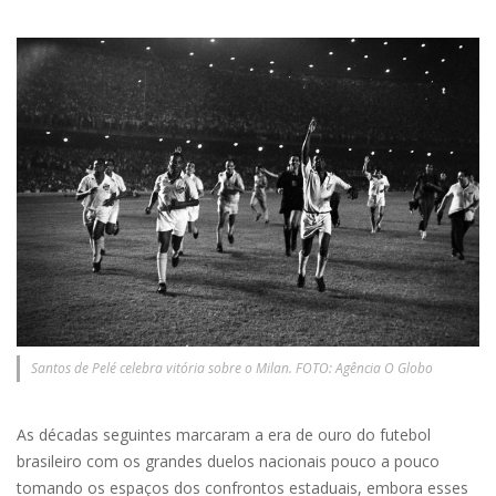
Santos de Pelé celebra vitória sobre o Milan. FOTO: Agência O Globo
As décadas seguintes marcaram a era de ouro do futebol
brasileiro com os grandes duelos nacionais pouco a pouco
tomando os espaços dos confrontos estaduais, embora esses