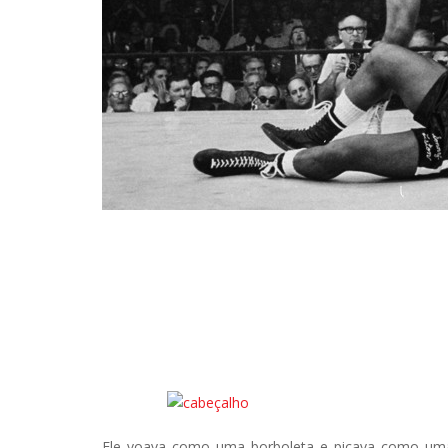
Ele voava como uma borboleta e picava como uma a