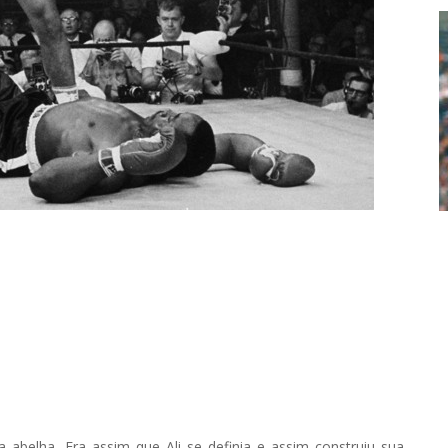
belha. Era assim que Ali se definia e assim construiu sua