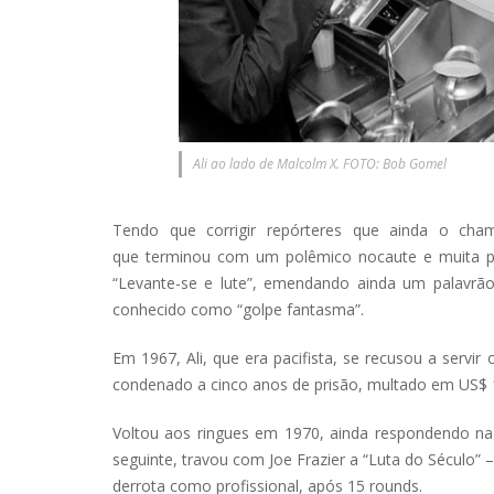
Ali ao lado de Malcolm X. FOTO: Bob Gomel
Tendo que corrigir repórteres que ainda o cha
que terminou com um polêmico nocaute e muita pro
“Levante-se e lute”, emendando ainda um palavrã
conhecido como “golpe fantasma”.
Em 1967, Ali, que era pacifista, se recusou a servir
condenado a cinco anos de prisão, multado em US$ 1
Voltou aos ringues em 1970, ainda respondendo na 
seguinte, travou com Joe Frazier a “Luta do Século” 
derrota como profissional, após 15 rounds.