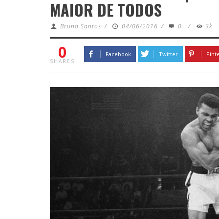
MAIOR DE TODOS
Bruno Santos
/
04/06/2016
/
0
/
3k
0
Facebook
Twitter
Pint
SHARES