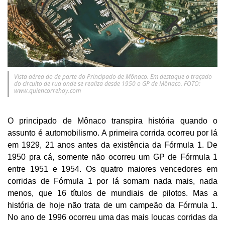
Vista aérea do de parte do Principado de Mônaco. Em destaque o traçado
do circuito de rua onde se realiza desde 1950 o GP de Mônaco. FOTO:
www.quiencorrehoy.com
O principado de Mônaco transpira história quando o
assunto é automobilismo. A primeira corrida ocorreu por lá
em 1929, 21 anos antes da existência da Fórmula 1. De
1950 pra cá, somente não ocorreu um GP de Fórmula 1
entre 1951 e 1954. Os quatro maiores vencedores em
corridas de Fórmula 1 por lá somam nada mais, nada
menos, que 16 títulos de mundiais de pilotos.
Mas a
história de hoje não trata de um campeão da Fórmula 1.
No ano de 1996 ocorreu uma das mais loucas corridas da