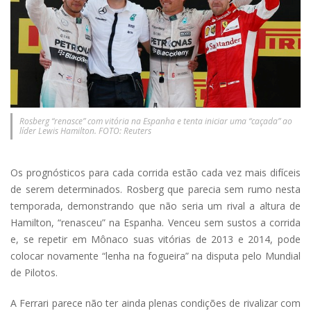
Rosberg “renasce” com vitória na Espanha e tenta iniciar uma “caçada” ao
líder Lewis Hamilton. FOTO: Reuters
Os prognósticos para cada corrida estão cada vez mais difíceis
de serem determinados. Rosberg que parecia sem rumo nesta
temporada, demonstrando que não seria um rival a altura de
Hamilton, “renasceu” na Espanha. Venceu sem sustos a corrida
e, se repetir em Mônaco suas vitórias de 2013 e 2014, pode
colocar novamente “lenha na fogueira” na disputa pelo Mundial
de Pilotos.
A Ferrari parece não ter ainda plenas condições de rivalizar com