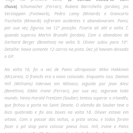
chuva)
Schumacher (Ferrari), Rubens Barrichello (Jordan), Jos
Verstappen (Footwork), Pedro Lamy (Minardi) e Giancarlo
Fisichella (Minardi) sofreram acidentes e abandonaram. Panis,
por sua vez, figurou na 12ª posição. Ficaria ali até a volta 7,
quando superou Martin Brundle (Jordan). Com o abandono de
Gerhard Berger (Benetton) na volta 9, Olivier subiu para 10º.
Detalhe: havia somente 12 carros na pista. Dez já haviam deixado
o GP.
Na volta 16, foi a vez de Panis ultrapassar Mika Hakkinen
(McLaren). O francês era o nono colocado. Enquanto isso, Damon
Hill (Williams) liderava em Mônaco, seguido por Jean Alesi
(Benetton). Eddie Irvine (Ferrari), por sua vez, segurava todo
mundo. Heinz-Harald Frentzen (Sauber) tentou superar o irlandês,
que fechou a porta na Saint Devote. O alemão da Sauber teve o
bico quebrado e foi aos boxes na volta 18. Olivier estava em
oitavo. Com o passar das voltas, a pista secou, e todos foram
fazer o pit stop para colocar pneus lisos. Hill, Irvine e Panis