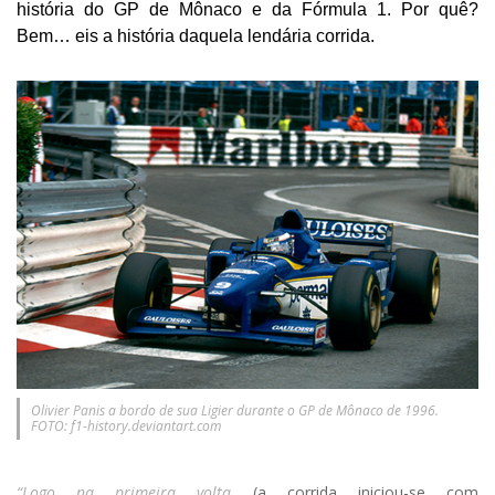
história do GP de Mônaco e da Fórmula 1. Por quê?
Bem… eis a história daquela lendária corrida.
Olivier Panis a bordo de sua Ligier durante o GP de Mônaco de 1996.
FOTO: f1-history.deviantart.com
“Logo na primeira volta
(a corrida iniciou-se com