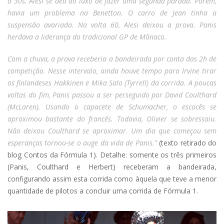
a 30s. Alesi se deu ao luxo de fazer uma segunda parada. Porém,
havia um problema na Benetton. O carro de Jean tinha a
suspensão avariada. Na volta 60, Alesi deixou a prova. Panis
herdava a liderança do tradicional GP de Mônaco.
Com a chuva, a prova receberia a bandeirada por conta das 2h de
competição. Nesse intervalo, ainda houve tempo para Irvine tirar
os finlandeses Hakkinen e Mika Salo (Tyrrell) da corrida. A poucas
voltas do fim, Panis passou a ser perseguido por David Coulthard
(McLaren). Usando o capacete de Schumacher, o escocês se
aproximou bastante do francês. Todavia, Olivier se sobressaiu.
Não deixou Coulthard se aproximar. Um dia que começou sem
esperanças tornou-se o auge da vida de Panis.”
(texto retirado do
blog Contos da Fórmula 1). Detalhe: somente os três primeiros
(Panis, Coulthard e Herbert) receberam a bandeirada,
configurando assim esta corrida como àquela que teve a menor
quantidade de pilotos a concluir uma corrida de Fórmula 1.