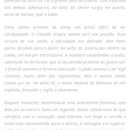
pararam na volta 28. Foi o grande pulo do francês. Com a parada
dos demais adversários, na volta 30, Olivier surgiu em quarto,
atrás de Damon, Jean e Eddie.
Panis estava próximo de Irvine, um piloto difícil de ser
ultrapassado. O irlandês sempre vendia caro sua posição. Num
circuito de rua, então, a dificuldade era dobrada. Mas Panis
partiu decidido para o duelo. Na volta 36, colocou por dentro na
Loews, um hairpin estreitíssimo. A manobra surpreendeu a todos,
sobretudo ao ferrarista, que se viu atirado próximo ao guard rail.
O francês assumia a terceira colocação. O pódio passou a ser algo
concreto, muito além das expectativas. Mas o melhor ainda
estava por vir. Na volta 40, o motor Renault do Williams de Hill
explodiu, forçando o inglês a abandonar.
Naquele momento, desenhava-se uma dobradinha francesa, com
Alesi em primeiro e Panis em segundo. Olivier estava mais do que
satisfeito com a colocação. Jean liderava com folga a corrida e
tinha tudo encaminhado para a vitória. A vantagem era superior