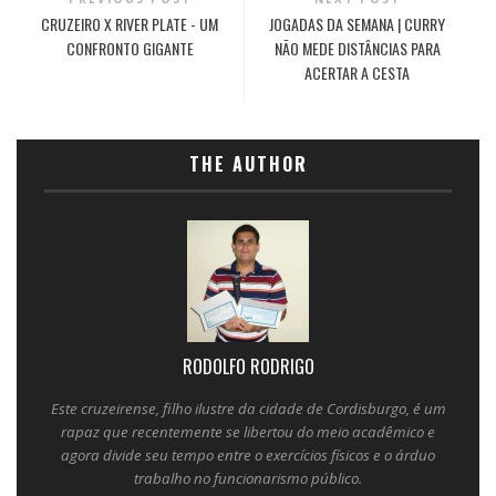
CRUZEIRO X RIVER PLATE - UM
JOGADAS DA SEMANA | CURRY
CONFRONTO GIGANTE
NÃO MEDE DISTÂNCIAS PARA
ACERTAR A CESTA
THE AUTHOR
RODOLFO RODRIGO
Este cruzeirense, filho ilustre da cidade de Cordisburgo, é um
rapaz que recentemente se libertou do meio acadêmico e
agora divide seu tempo entre o exercícios físicos e o árduo
trabalho no funcionarismo público.