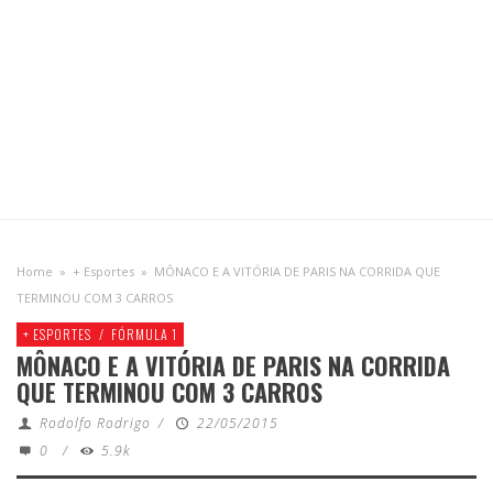
Home
»
+ Esportes
»
MÔNACO E A VITÓRIA DE PARIS NA CORRIDA QUE
TERMINOU COM 3 CARROS
+ ESPORTES
/
FÓRMULA 1
MÔNACO E A VITÓRIA DE PARIS NA CORRIDA
QUE TERMINOU COM 3 CARROS
Rodolfo Rodrigo
/
22/05/2015
0
/
5.9k