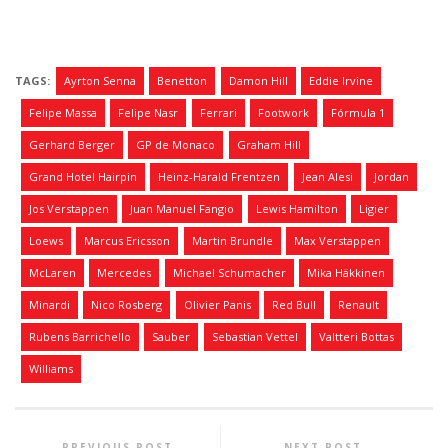
TAGS:
Ayrton Senna
Benetton
Damon Hill
Eddie Irvine
Felipe Massa
Felipe Nasr
Ferrari
Footwork
Fórmula 1
Gerhard Berger
GP de Monaco
Graham Hill
Grand Hotel Hairpin
Heinz-Harald Frentzen
Jean Alesi
Jordan
Jos Verstappen
Juan Manuel Fangio
Lewis Hamilton
Ligier
Loews
Marcus Ericsson
Martin Brundle
Max Verstappen
McLaren
Mercedes
Michael Schumacher
Mika Häkkinen
Minardi
Nico Rosberg
Olivier Panis
Red Bull
Renault
Rubens Barrichello
Sauber
Sebastian Vettel
Valtteri Bottas
Williams
PREVIOUS POST
NEXT POST