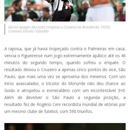
Gol no apagar das luzes complica o Cruzeiro no Brasileirão. FOTO:
Cristiano Estrela / Estadão
A raposa, que já havia tropeçado contra o Palmeiras em casa,
vencia o Figueirense num jogo extremamente apático até os 46
minutos do segundo tempo, quando sofreu o empate. O
resultado deixou o Cruzeiro a apenas cinco pontos do vice, São
Paulo, que mais uma vez se aproxima dos mineiros. Com um
início avassalador, o tricolor do Morumbi não deu chance ao
Goiás e atropelou o esmeraldino com um incontestável 3×0.
Além de devolver o São Paulo a segunda posição, a
resultado fez de Rogério Ceni recordista mundial de vitórias por
um mesmo clube de futebol, com 590 triunfos.