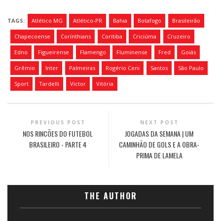
TAGS:
Atlético MG
Atlético-PR
Bahia
Botafogo
Brasileirão
Chapecoense
Corínthians
Coritiba
Criciúma
Cruzeiro
Edno
Figueirense
Flamengo
Fluminense
Fred
Goiás
Grêmio
Inter
Palmeiras
Rogério Ceni
Santos
São Paulo
Sport
Tardelli
Victor
Vitória
PREVIOUS POST
NEXT POST
NOS RINCÕES DO FUTEBOL
JOGADAS DA SEMANA | UM
BRASILEIRO - PARTE 4
CAMINHÃO DE GOLS E A OBRA-
PRIMA DE LAMELA
THE AUTHOR