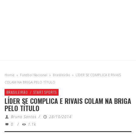
Home
»
Futebol Nacional
»
Brasileirão
»
LÍDER SE COMPLICA E RIVAIS
COLAM NA BRIGA PELO TÍTULO
BRASILEIRÃO
/
START SPORTS
LÍDER SE COMPLICA E RIVAIS COLAM NA BRIGA
PELO TÍTULO
Bruno Santos
/
28/10/2014
0
/
1.1k