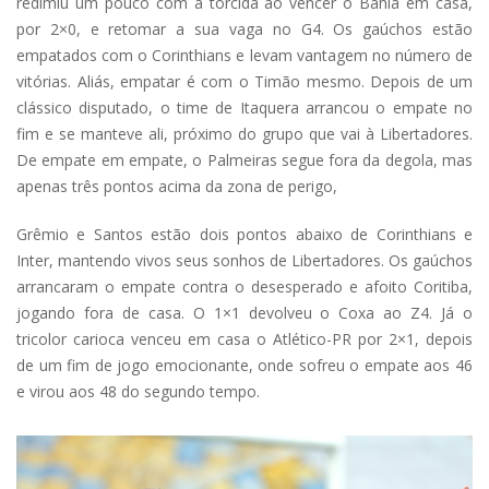
redimiu um pouco com a torcida ao vencer o Bahia em casa,
por 2×0, e retomar a sua vaga no G4. Os gaúchos estão
empatados com o Corinthians e levam vantagem no número de
vitórias. Aliás, empatar é com o Timão mesmo. Depois de um
clássico disputado, o time de Itaquera arrancou o empate no
fim e se manteve ali, próximo do grupo que vai à Libertadores.
De empate em empate, o Palmeiras segue fora da degola, mas
apenas três pontos acima da zona de perigo,
Grêmio e Santos estão dois pontos abaixo de Corinthians e
Inter, mantendo vivos seus sonhos de Libertadores. Os gaúchos
arrancaram o empate contra o desesperado e afoito Coritiba,
jogando fora de casa. O 1×1 devolveu o Coxa ao Z4. Já o
tricolor carioca venceu em casa o Atlético-PR por 2×1, depois
de um fim de jogo emocionante, onde sofreu o empate aos 46
e virou aos 48 do segundo tempo.