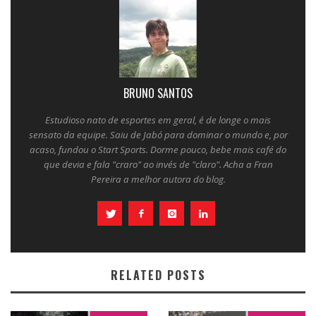
BRUNO SANTOS
Estudioso nato de esportes em geral, é de longe o mais
sensato da equipe. Saiu de Jabó para dominar o mundo e, por
acaso, fundou o Start Sports. Dorme pouco, bebe mais café do
que devia e fala "craro" ao invés de "claro". Acha a Fran
Pereira a melhor autora do blog.
RELATED POSTS