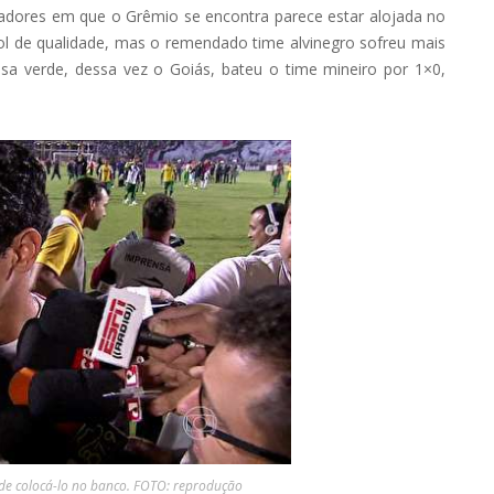
tadores em que o Grêmio se encontra parece estar alojada no
ol de qualidade, mas o remendado time alvinegro sofreu mais
 verde, dessa vez o Goiás, bateu o time mineiro por 1×0,
de colocá-lo no banco. FOTO: reprodução