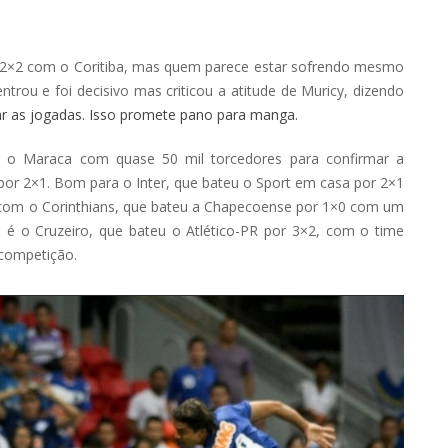
 2×2 com o Coritiba, mas quem parece estar sofrendo mesmo
ntrou e foi decisivo mas criticou a atitude de Muricy, dizendo
ar as jogadas. Isso promete pano para manga.
 o Maraca com quase 50 mil torcedores para confirmar a
lor por 2×1. Bom para o Inter, que bateu o Sport em casa por 2×1
e com o Corinthians, que bateu a Chapecoense por 1×0 com um
a é o Cruzeiro, que bateu o Atlético-PR por 3×2, com o time
 competição.