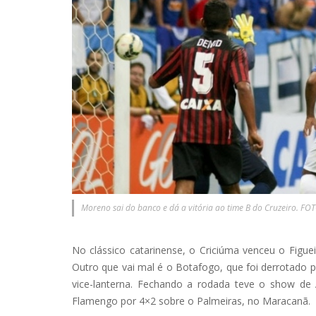
Moreno sai do banco e dá a vitória ao time B do Cruzeiro. FOT
No clássico catarinense, o Criciúma venceu o Figue
Outro que vai mal é o Botafogo, que foi derrotado p
vice-lanterna. Fechando a rodada teve o show de 
Flamengo por 4×2 sobre o Palmeiras, no Maracanã.