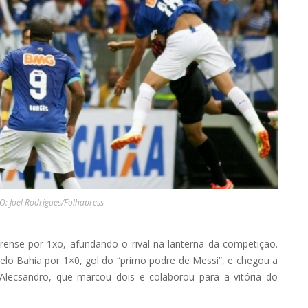
O: Joel Rodrigues/Folhapress
irense por 1xo, afundando o rival na lanterna da competição.
elo Bahia por 1×0, gol do “primo podre de Messi”, e chegou a
Alecsandro, que marcou dois e colaborou para a vitória do