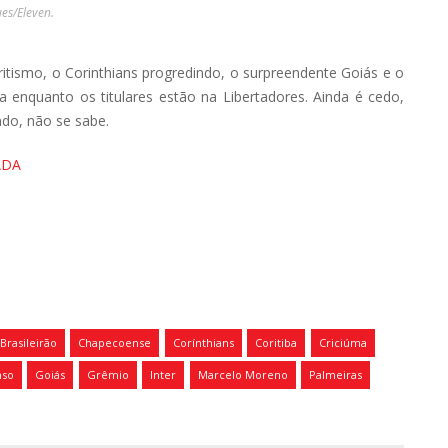
es/Eleven.
itismo, o Corinthians progredindo, o surpreendente Goiás e o
 enquanto os titulares estão na Libertadores. Ainda é cedo,
do, não se sabe.
Brasileirão
Chapecoense
Corínthians
Coritiba
Criciúma
so
Goiás
Grêmio
Inter
Marcelo Moreno
Palmeiras