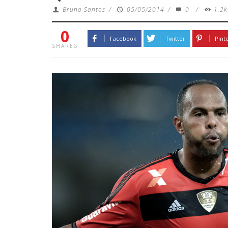
Bruno Santos
/
05/05/2014
/
0
/
1.2k
0
Facebook
Twitter
Pint
SHARES