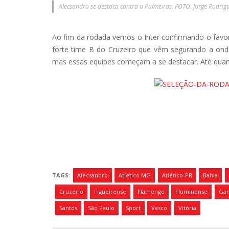
Alecsandro se destaca contra o Palmeiras. FOTO: Jorge Rodrigu
Ao fim da rodada vemos o Inter confirmando o favor
forte time B do Cruzeiro que vêm segurando a onda
mas essas equipes começam a se destacar. Até quan
TAGS:
Alecsandro
Atlético MG
Atlético-PR
Bahia
Cruzeiro
Figueirense
Flamengo
Fluminense
Gan
Santos
São Paulo
Sport
Vasco
Vitória