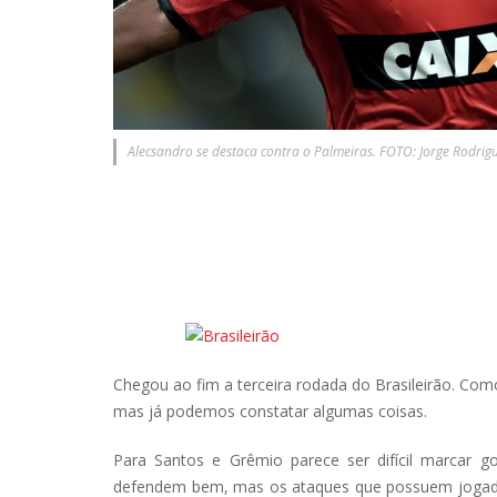
Alecsandro se destaca contra o Palmeiras. FOTO: Jorge Rodrigu
Chegou ao fim a terceira rodada do Brasileirão. C
mas já podemos constatar algumas coisas.
Para Santos e Grêmio parece ser difícil marcar 
defendem bem, mas os ataques que possuem jogad