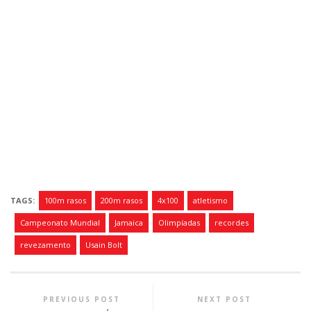
TAGS:
100m rasos
200m rasos
4x100
atletismo
Campeonato Mundial
Jamaica
Olimpíadas
recordes
revezamento
Usain Bolt
PREVIOUS POST
NEXT POST