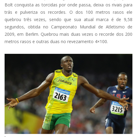
Bolt conquista as torcidas por onde passa, deixa os rivais para
trás e pulveriza os recordes. O dos 100 metros rasos ele
quebrou três vezes, sendo que sua atual marca é de 9,58
segundos, obtida no Campeonato Mundial de Atletismo de
2009, em Berlim. Quebrou mais duas vezes o recorde dos 200
metros rasos e outras duas no revezamento 4×100.