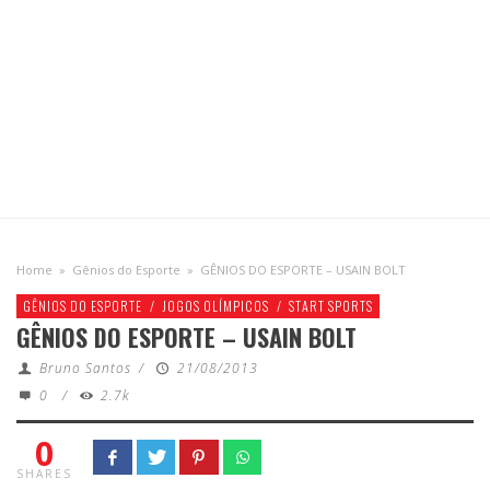
Home
»
Gênios do Esporte
»
GÊNIOS DO ESPORTE – USAIN BOLT
GÊNIOS DO ESPORTE
/
JOGOS OLÍMPICOS
/
START SPORTS
GÊNIOS DO ESPORTE – USAIN BOLT
Bruno Santos
/
21/08/2013
0
/
2.7k
0
SHARES