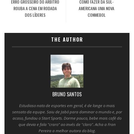
ERRO GROSSEIRO DO ÁRBITRO
COMO FAZER DA SUL-
ROUBA A CENA EM RODADA
AMERICANA UMA NOVA
DOS LÍDERES
CONMEBOL
THE AUTHOR
BRUNO SANTOS
Estudioso nato de esportes em geral, é de longe o mais
sensato da equipe. Saiu de Jabó para dominar o mundo e, por
acaso, fundou o Start Sports. Dorme pouco, bebe mais café do
que devia e fala "craro" ao invés de "claro". Acha a Fran
Pereira a melhor autora do blog.