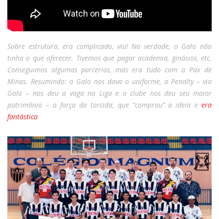
Sobre estrutura, era complicado, viu! Na verdade, o Galo não
tinha o que oferecer. Tivemos que pagar academia, ginásios, etc.
Conseguimos algumas parcerias, mas era tudo com a Pax de
Minas. Resumindo: o Galo nos dava o uniforme, a Penalty – via
Galo – nos deu a vaga na Liga e o clube nos deu seu maior
patrimônio – a força da torcida, que “comprou” a ideia e
era
fantástica
.