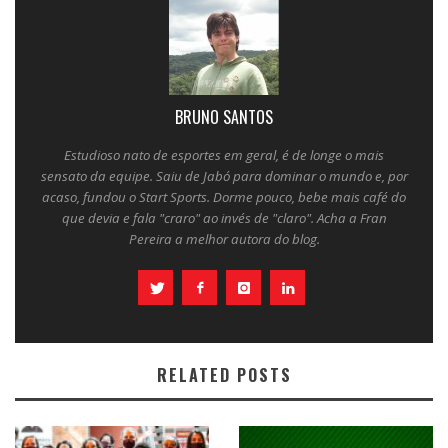
BRUNO SANTOS
Estudioso nato de esportes em geral, é de longe o mais
sensato da equipe. Saiu de Jabó para dominar o mundo e, por
acaso, fundou o Start Sports. Dorme pouco, bebe mais café do
que devia e fala "craro" ao invés de "claro". Acha a Fran
Pereira a melhor autora do blog.
RELATED POSTS