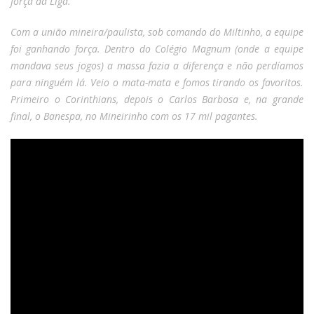
força da Liga.
Com a união mineira/paulista, sob comando do Miltinho, a equipe
foi ganhando força. Dentro do Colégio Magnum (onde a equipe
mandava seus jogos) a massa fazia a diferença e não perdíamos
para ninguém lá. Veio o mata-mata e fomos tirando os favoritos.
Primeiro o Corinthians, depois o Carlos Barbosa e, na grande
final, o Banespa, no Mineirinho com os 17 mil pagantes.