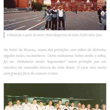
A Rússia foi o palco do maior título desportivo do Galo. FOTO: Atílio Dias.
No hotel de Moscou, numa das preleções com vídeo do Miltinho,
alguém tossiu no banheiro. Como estávamos todos vendo o vídeo,
fui ver. Estávamos sendo “espionados” nessa preleção por um
membro da comissão técnica do time Russo. O cara saiu numa
sem graceja fora do comum rsrssrs