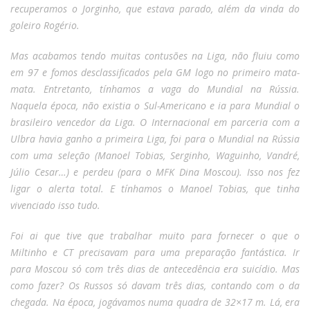
recuperamos o Jorginho, que estava parado, além da vinda do
goleiro Rogério.
Mas acabamos tendo muitas contusões na Liga, não fluiu como
em 97 e fomos desclassificados pela GM logo no primeiro mata-
mata. Entretanto, tínhamos a vaga do Mundial na Rússia.
Naquela época, não existia o Sul-Americano e ia para Mundial o
brasileiro vencedor da Liga. O Internacional em parceria com a
Ulbra havia ganho a primeira Liga, foi para o Mundial na Rússia
com uma seleção (Manoel Tobias, Serginho, Waguinho, Vandré,
Júlio Cesar…) e perdeu (para o MFK Dina Moscou). Isso nos fez
ligar o alerta total. E tínhamos o Manoel Tobias, que tinha
vivenciado isso tudo.
Foi ai que tive que trabalhar muito para fornecer o que o
Miltinho e CT precisavam para uma preparação fantástica. Ir
para Moscou só com três dias de antecedência era suicídio. Mas
como fazer? Os Russos só davam três dias, contando com o da
chegada. Na época, jogávamos numa quadra de 32×17 m. Lá, era