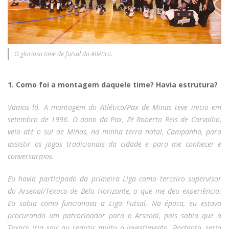
O glorioso time de futsal do Atlético.
1. Como foi a montagem daquele time? Havia estrutura?
Vamos lá. A montagem do Atlético/Pax de Minas teve inicio em
setembro de 1996. O dono da Pax, Zé Roberto Reis de Carvalho,
veio até o sul de Minas, na minha terra natal, Campanha, para
assistir os jogos tradicionais da cidade e para me conhecer e
conversarmos.
Eu havia participado da primeira Liga como terceiro supervisor
do Arsenal/Texaco de Belo Horizonte, o que me deu experiência.
Eu sabia como funcionava a Liga Futsal. Na época, eu estava
procurando um patrocinador para o Arsenal, pois sabia que a
Texaco iria sair ou reduzir muito o investimento. Portanto, seria