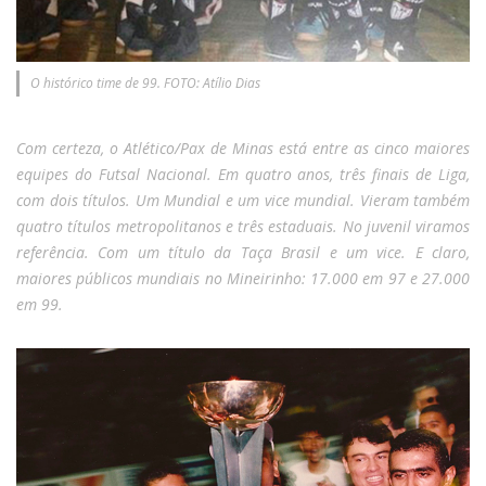
O histórico time de 99. FOTO: Atílio Dias
Com certeza, o Atlético/Pax de Minas está entre as cinco maiores
equipes do Futsal Nacional. Em quatro anos, três finais de Liga,
com dois títulos. Um Mundial e um vice mundial. Vieram também
quatro títulos metropolitanos e três estaduais. No juvenil viramos
referência. Com um título da Taça Brasil e um vice. E claro,
maiores públicos mundiais no Mineirinho: 17.000 em 97 e 27.000
em 99.