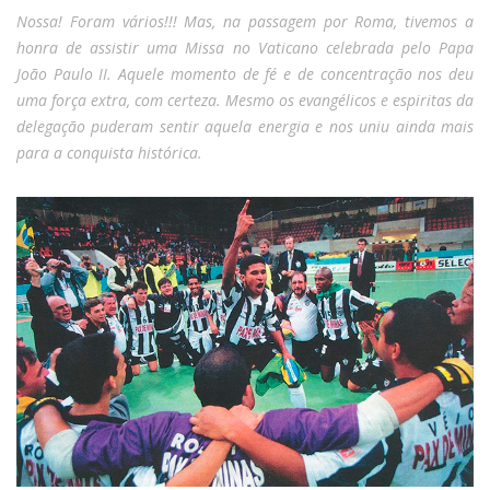
Nossa! Foram vários!!! Mas, na passagem por Roma, tivemos a
honra de assistir uma Missa no Vaticano celebrada pelo Papa
João Paulo II. Aquele momento de fé e de concentração nos deu
uma força extra, com certeza. Mesmo os evangélicos e espiritas da
delegação puderam sentir aquela energia e nos uniu ainda mais
para a conquista histórica.