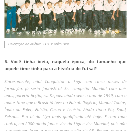
Delegação do Atlético. FOTO: Atílio Dias
6. Você tinha ideia, naquela época, do tamanho que
aquele time tinha para a história do futsal?
Sinceramente, não! Conquistar a Liga com cinco meses de
formação, já seria fantástico! Ser campeão Mundial com dois
anos, parecia ficção, rs. Depois, ainda veio o ano de 1999, com o
maior time que o Brasil já teve no Futsal. Rogério, Manoel Tobias,
Índio ou Euler, Falcão, Cacau e Lenísio. Ainda tinha Piu, Saad,
Kelson… E o bi da Liga mais qualificada até hoje. E com tudo
contra, em 2000 ainda fomos vice da Liga e vice Mundial, pois não
conseguimos fazer a mesma preparação de 98. Fomos direto e,