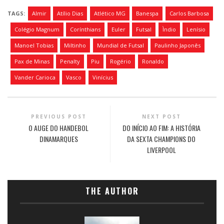
TAGS:
Almir
Atílio Dias
Atlético MG
Banespa
Carlos Barbosa
Colégio Magnum
Corínthians
Euler
Futsal
Ìndio
Lenísio
Manoel Tobias
Miltinho
Mundial de Futsal
Paulinho Japonês
Pax de Minas
Penalty
Piu
Rogério
Ronaldo
Vander Carioca
Vasco
Vinícius
PREVIOUS POST
NEXT POST
O AUGE DO HANDEBOL
DO INÍCIO AO FIM: A HISTÓRIA
DINAMARQUES
DA SEXTA CHAMPIONS DO
LIVERPOOL
THE AUTHOR