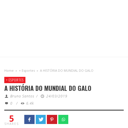
Home
»
+ Esportes
»
A HISTÓRIA DO MUNDIAL DO GALO
+ ESPORTES
A HISTÓRIA DO MUNDIAL DO GALO
Bruno Santos
/
24/03/2019
0
/
6.4k
5
SHARES