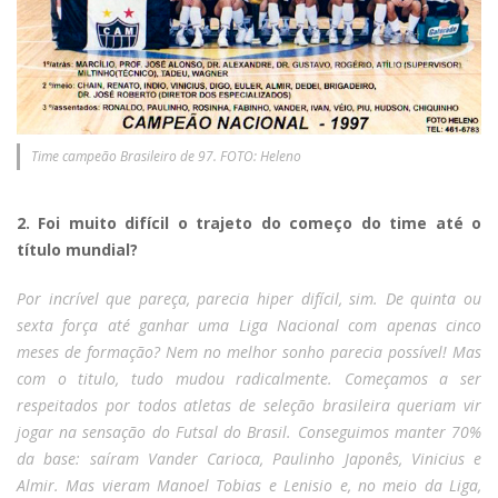
Time campeão Brasileiro de 97. FOTO: Heleno
2. Foi muito difícil o trajeto do começo do time até o
título mundial?
Por incrível que pareça, parecia hiper difícil, sim. De quinta ou
sexta força até ganhar uma Liga Nacional com apenas cinco
meses de formação? Nem no melhor sonho parecia possível! Mas
com o titulo, tudo mudou radicalmente. Começamos a ser
respeitados por todos atletas de seleção brasileira queriam vir
jogar na sensação do Futsal do Brasil. Conseguimos manter 70%
da base: saíram Vander Carioca, Paulinho Japonês, Vinicius e
Almir. Mas vieram Manoel Tobias e Lenisio e, no meio da Liga,