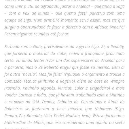
como unir o útil ao agradável, juntar o Arsenal – que tinha a vaga
– com a Pax de Minas – que queria fazer parceria com uma
equipe de Liga. Num primeiro momento seria assim, mas eis que
surgiu a oportunidade de fazer a parceria com o Atlético Mineiro!
Foram algumas reuniões até fechar.
Fechado com o Galo, precisávamos da vaga na Liga. Aí, a Penalty,
que fornecia o material do clube, cedeu a franquia e ficou tudo
certo. Eu ainda tentei levar um dos supervisores do Arsenal para
a parceria, mas o Zé Roberto exigiu que fosse eu mesmo. Bem ai
foi outra “novela”. Mas fui feliz! Tripliquei o orçamento e trouxe a
Comissão Técnica (Miltinho e Rogério), além da base do Wimpro
(Rosinha, Paulinho Japonês, Vinicius, Euler e Brigadeiro) e mais
Vander Carioca e Índio, que já haviam trabalhado com o Miltinho
e estavam na GM. Depois, Fabinho do Corinthians e Almir do
Palmeiras se juntaram a base mineira que tínhamos (Digo,
Renato, Piu, Ronaldo, Véio, Dedei, Hudson, Ivan). Estava formado o
Atlético/Pax de Minas, que era considerado uma quinta ou sexta