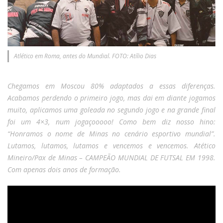
Atlético em Roma, antes do Mundial. FOTO: Atílio Dias
Chegamos em Moscou 80% adaptados a essas diferenças.
Acabamos perdendo o primeiro jogo, mas dai em diante jogamos
muito, aplicamos uma goleada no segundo jogo e na grande final
foi um 4×3, num jogaçooooo! Como bem diz nosso hino:
“Honramos o nome de Minas no cenário esportivo mundial”.
Lutamos, lutamos, lutamos e vencemos e vencemos. Atético
Mineiro/Pax de Minas – CAMPEÃO MUNDIAL DE FUTSAL EM 1998.
Com apenas dois anos de formação.