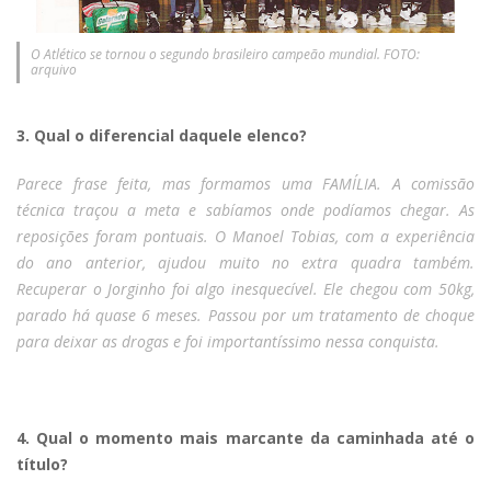
O Atlético se tornou o segundo brasileiro campeão mundial. FOTO:
arquivo
3. Qual o diferencial daquele elenco?
Parece frase feita, mas formamos uma FAMÍLIA. A comissão
técnica traçou a meta e sabíamos onde podíamos chegar. As
reposições foram pontuais. O Manoel Tobias, com a experiência
do ano anterior, ajudou muito no extra quadra também.
Recuperar o Jorginho foi algo inesquecível. Ele chegou com 50kg,
parado há quase 6 meses. Passou por um tratamento de choque
para deixar as drogas e foi importantíssimo nessa conquista.
4. Qual o momento mais marcante da caminhada até o
título?