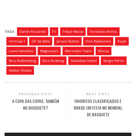
TAGS:
Daniel Ricciardo
F1
Felipe Massa
Fernando Alonso
Fórmula 1
GP da Itália
Jenson Button
Kimi Raikkonen
Kvyat
Lewis Hamilton
Magnussen
Mercedes Team
Monza
Nico Hulkenberg
Nico Rosberg
Sebastian Vettel
Sergio Pérez
Valtteri Bottas
PREVIOUS POST
NEXT POST
A COPA DAS COPAS, TAMBÉM
FAVORITOS CLASSIFICADOS E
NO BASQUETE?
BRASIL EM FESTA NO MUNDIAL
DE BASQUETE