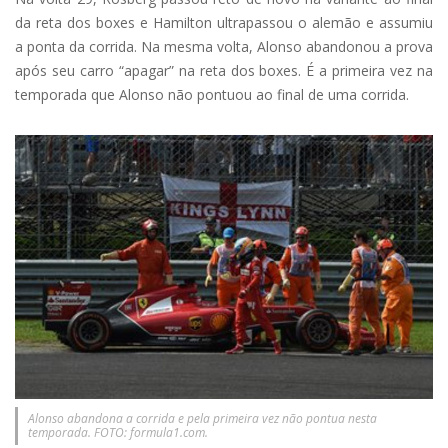
da reta dos boxes e Hamilton ultrapassou o alemão e assumiu
a ponta da corrida. Na mesma volta, Alonso abandonou a prova
após seu carro “apagar” na reta dos boxes. É a primeira vez na
temporada que Alonso não pontuou ao final de uma corrida.
Alonso abandona a corrida e pela primeira vez não pontua nesta
temporada. FOTO: formula1.com.