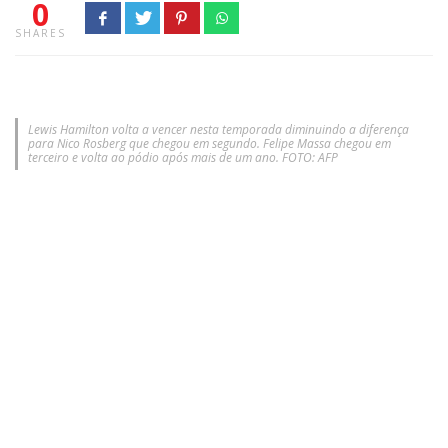
0
SHARES
Lewis Hamilton volta a vencer nesta temporada diminuindo a diferença
para Nico Rosberg que chegou em segundo. Felipe Massa chegou em
terceiro e volta ao pódio após mais de um ano. FOTO: AFP