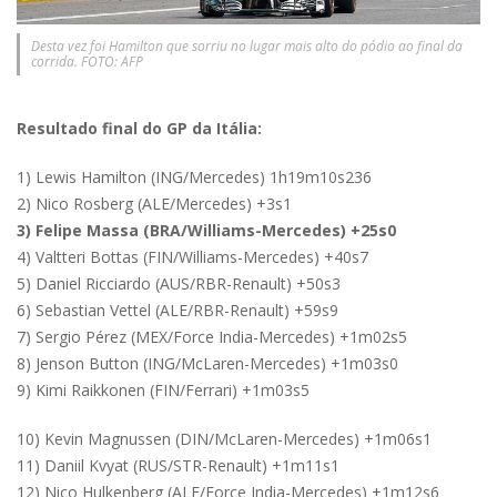
Desta vez foi Hamilton que sorriu no lugar mais alto do pódio ao final da
corrida. FOTO: AFP
Resultado final do GP da Itália:
1) Lewis Hamilton (ING/Mercedes) 1h19m10s236
2) Nico Rosberg (ALE/Mercedes) +3s1
3) Felipe Massa (BRA/Williams-Mercedes) +25s0
4) Valtteri Bottas (FIN/Williams-Mercedes) +40s7
5) Daniel Ricciardo (AUS/RBR-Renault) +50s3
6) Sebastian Vettel (ALE/RBR-Renault) +59s9
7) Sergio Pérez (MEX/Force India-Mercedes) +1m02s5
8) Jenson Button (ING/McLaren-Mercedes) +1m03s0
9) Kimi Raikkonen (FIN/Ferrari) +1m03s5
10) Kevin Magnussen (DIN/McLaren-Mercedes) +1m06s1
11) Daniil Kvyat (RUS/STR-Renault) +1m11s1
12) Nico Hulkenberg (ALE/Force India-Mercedes) +1m12s6