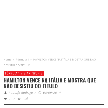
Home
»
Fórmula 1
»
HAMILTON VENCE NA ITÁLIA E MOSTRA QUE NÃO
DESISTIU DO TÍTULO
FÓRMULA 1
/
START SPORTS
HAMILTON VENCE NA ITÁLIA E MOSTRA QUE
NÃO DESISTIU DO TÍTULO
Rodolfo Rodrigo
/
08/09/2014
0
/
1.3k