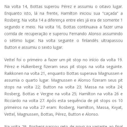
Na volta 14, Bottas superou Pérez e assumiu o oitavo lugar.
Enquanto isto, lá na frente, Hamilton iniciou sua “caçada” a
Rosberg. Na volta 14 a diferença entre eles já era de somente 1
segundo e meio. Na volta 16, Bottas continuava a fazer uma
corrida de recuperação e superou Fernando Alonso assumindo
o sétimo lugar. Na volta seguinte o finlandês ultrapassou
Button e assumiu o sexto lugar.
Vettel foi o primeiro a fazer um pit stop no início da volta 19.
Pérez e Hulkenberg fizeram seus pit stops na volta seguinte.
Raikkonen na volta 21, enquanto Bottas superava Magnussen e
assumia o quarto lugar. Magnussen e Alonso fizeram seus pit
stops na volta 22; Button na volta 23; Massa na volta 24;
Rosberg, Bottas e Vergne na volta 25; Hamilton na volta 26 e
Ricciardo na volta 27. Após esta sequência de pit stops os 10
primeiros na volta 27 eram: Rosberg, Hamilton, Massa, Kvyat,
Vettel, Magnussen, Bottas, Pérez, Button e Alonso.
Na volta 29, Rosberg passou reto de novo na variante ao final