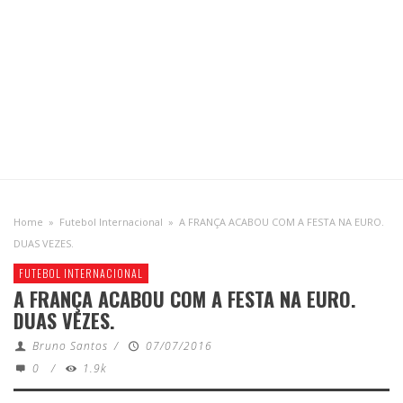
Home
»
Futebol Internacional
»
A FRANÇA ACABOU COM A FESTA NA EURO.
DUAS VEZES.
FUTEBOL INTERNACIONAL
A FRANÇA ACABOU COM A FESTA NA EURO.
DUAS VEZES.
Bruno Santos
/
07/07/2016
0
/
1.9k