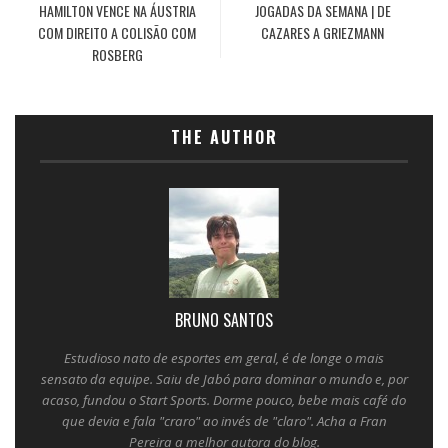
HAMILTON VENCE NA ÁUSTRIA
JOGADAS DA SEMANA | DE
COM DIREITO A COLISÃO COM
CAZARES A GRIEZMANN
ROSBERG
THE AUTHOR
BRUNO SANTOS
Estudioso nato de esportes em geral, é de longe o mais
sensato da equipe. Saiu de Jabó para dominar o mundo e, por
acaso, fundou o Start Sports. Dorme pouco, bebe mais café do
que devia e fala "craro" ao invés de "claro". Acha a Fran
Pereira a melhor autora do blog.