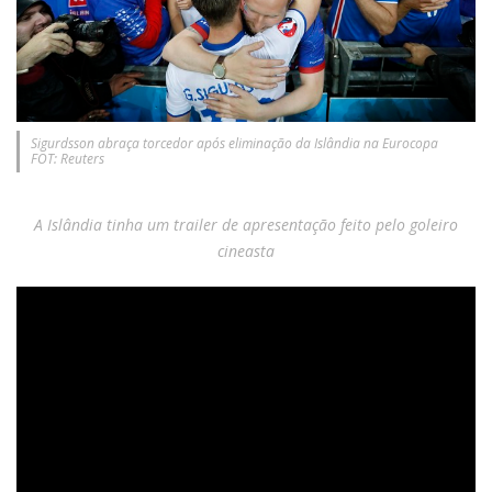
Sigurdsson abraça torcedor após eliminação da Islândia na Eurocopa
FOT: Reuters
A Islândia tinha um trailer de apresentação feito pelo goleiro
cineasta