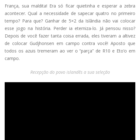
França, sua maldita! Era só ficar quietinha e esperar a zebra
acontecer. Qual a necessidade de sapecar quatro no primeiro
tempo? Para que? Ganhar de 5×2 da Islândia não vai colocar
esse jogo na história. Perder ia eterniza-lo. Já pensou nisso?
Depois de você fazer tanta coisa errada, eles tiveram a altivez
de colocar Gudjhonsen em campo contra você! Aposto que
todos os azuis tremeram ao ver o “parça” de R10 e Eto’o em
campo.
Recepção do povo islandês a sua seleção