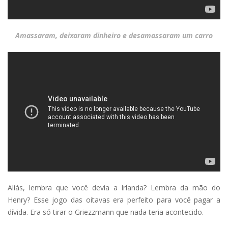
Amassaram, deixaram dinheiro e desamassaram um carro
Aliás, lembra que você devia a Irlanda? Lembra da mão do
Henry? Esse jogo das oitavas era perfeito para você pagar a
dívida. Era só tirar o Griezzmann que nada teria acontecido.