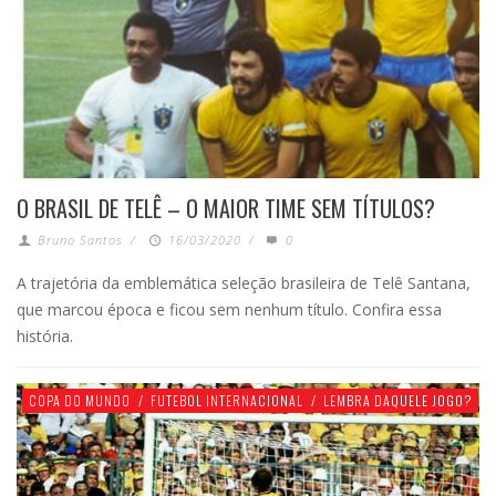
O BRASIL DE TELÊ – O MAIOR TIME SEM TÍTULOS?
Bruno Santos
/
16/03/2020
/
0
A trajetória da emblemática seleção brasileira de Telê Santana,
que marcou época e ficou sem nenhum título. Confira essa
história.
COPA DO MUNDO
/
FUTEBOL INTERNACIONAL
/
LEMBRA DAQUELE JOGO?