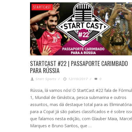
STARTCAST
STARTCAST #22 | PASSAPORTE CARIMBADO
PARA RÚSSIA
Start Sports
/
12/10/2017
/
0
Rússia, lá vamos nós! O StartCast #22 fala de Fórmu
1, Mundial de Ginástica, pesca submarina e outros
assuntos, mas dá destaque total para as Eliminatória
para a Copa! Já são países classificados e é sobre iss
que falamos nesta edição, com Glauber Maia, Marce
Marques e Bruno Santos, que …