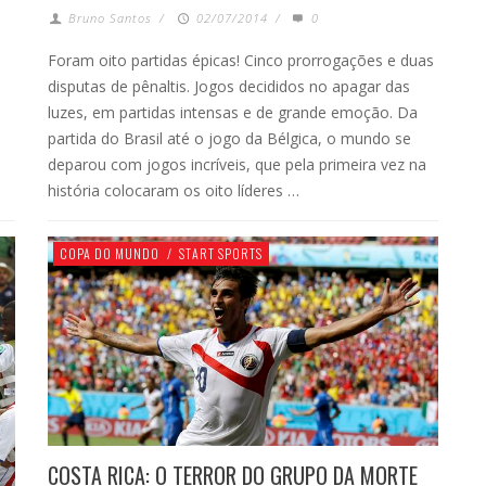
Bruno Santos
/
02/07/2014
/
0
Foram oito partidas épicas! Cinco prorrogações e duas
disputas de pênaltis. Jogos decididos no apagar das
luzes, em partidas intensas e de grande emoção. Da
partida do Brasil até o jogo da Bélgica, o mundo se
deparou com jogos incríveis, que pela primeira vez na
história colocaram os oito líderes …
COPA DO MUNDO
/
START SPORTS
COSTA RICA: O TERROR DO GRUPO DA MORTE