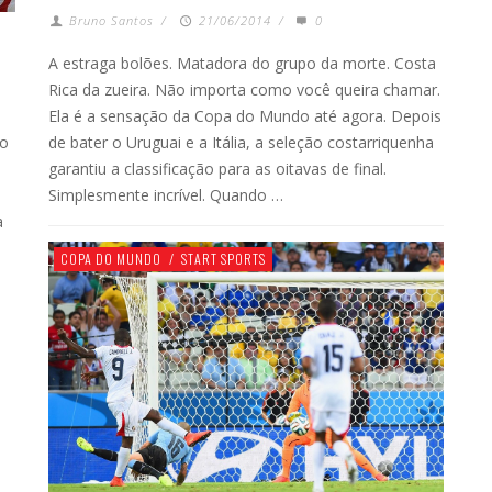
Bruno Santos
/
21/06/2014
/
0
A estraga bolões. Matadora do grupo da morte. Costa
Rica da zueira. Não importa como você queira chamar.
Ela é a sensação da Copa do Mundo até agora. Depois
do
de bater o Uruguai e a Itália, a seleção costarriquenha
garantiu a classificação para as oitavas de final.
Simplesmente incrível. Quando …
a
COPA DO MUNDO
/
START SPORTS