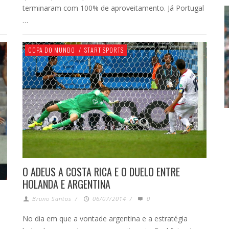
terminaram com 100% de aproveitamento. Já Portugal
…
COPA DO MUNDO
/
START SPORTS
O ADEUS A COSTA RICA E O DUELO ENTRE
HOLANDA E ARGENTINA
Bruno Santos
/
06/07/2014
/
0
No dia em que a vontade argentina e a estratégia