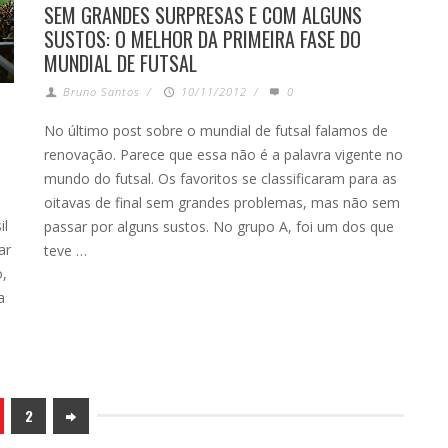
SEM GRANDES SURPRESAS E COM ALGUNS
SUSTOS: O MELHOR DA PRIMEIRA FASE DO
MUNDIAL DE FUTSAL
Bruno Santos
/
10/11/2012
/
0
No último post sobre o mundial de futsal falamos de
renovação. Parece que essa não é a palavra vigente no
mundo do futsal. Os favoritos se classificaram para as
oitavas de final sem grandes problemas, mas não sem
il
passar por alguns sustos. No grupo A, foi um dos que
ar
teve …
o,
a
2