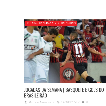
JOGADAS DA SEMANA
/
START SPORTS
JOGADAS DA SEMANA | BASQUETE E GOLS DO
BRASILEIRÃO
Marcelo Marques
/
14/10/2014
/
0