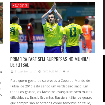
+ ESPORTES
PRIMEIRA FASE SEM SURPRESAS NO MUNDIAL
DE FUTSAL
la
Bruno Santos
/
19/09/2016
/
0
Para quem gosta de surpresas a Copa do Mundo de
s
Futsal de 2016 está sendo um verdadeiro saco. Em
o
todos os grupos, os favoritos avançaram sem muitas
lo
dificuldades. Brasil, Espanha, Rússia e Itália, os quatro
que sempre são apontados como favoritos ao título,