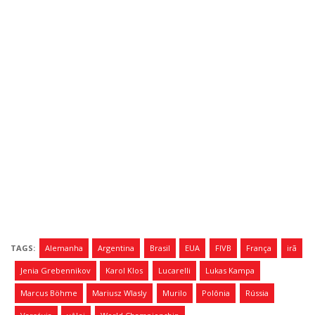
TAGS:
Alemanha
Argentina
Brasil
EUA
FIVB
França
irã
Jenia Grebennikov
Karol Klos
Lucarelli
Lukas Kampa
Marcus Böhme
Mariusz Wlasly
Murilo
Polônia
Rússia