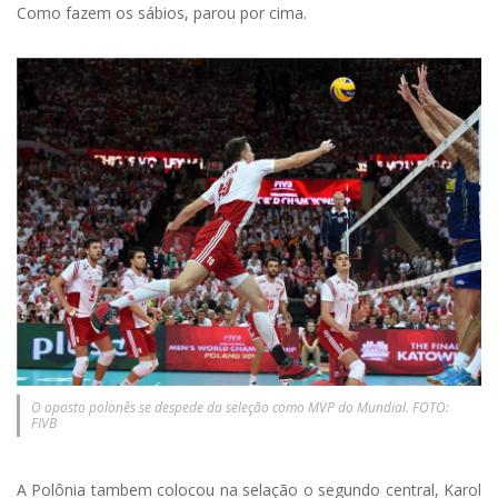
Como fazem os sábios, parou por cima.
O oposto polonês se despede da seleção como MVP do Mundial. FOTO:
FIVB
A Polônia tambem colocou na selação o segundo central, Karol