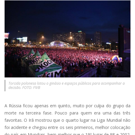
Torcida polonesa lotou o ginásio e espaços públicos para acompanhar a
decisão. FOTO: FIVB
A Rússia ficou apenas em quinto, muito por culpa do grupo da
morte na terceira fase. Pouco para quem era uma das três
favoritas. O Irã mostrou que o quarto lugar na Liga Mundial não
foi acidente e chegou entre os seis primeiros, melhor colocação
do país em Mundiais, bem melhor que o 19º lugar de 98 e 2002.