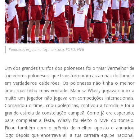
Poloneses erguem a taça em casa. FOTO: FIVB
Um dos grandes trunfos dos poloneses foi o “Mar Vermelho” de
torcedores poloneses, que transformaram as arenas do torneio
em verdadeiros caldeirões. Os poloneses não tinha o melhor
time, mas tinha mais vontade. Mariusz Wlasly jogava como a
muito um jogador não jogava em competições internacionais.
Comandou o time, criou polêmicas, motivou a torcida e foi a
grande estrela da constelação campeã. Como já era esperado,
para completar a festa, Wlazly foi eleito o MVP do torneio.
Ficou também com o prêmio de melhor oposto e anunciou
logo depois que encerrava ali a sua carreira equipe nacional.