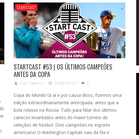
STARTCAST
STARTCAST #53 | OS ÚLTIMOS CAMPEÕES
ANTES DA COPA
Start Sports
/
13/06/2018
/
0
Copa do Mundo tá aí e por causa disso, fizemos uma
a
edição extraordinariamente antecipada, antes que a
ás
bola rolasse na Rússia. Tudo para falar dos últimos
me
canecos levantados antes do maior torneio de
seleções de futebol. Dois campeões no esporte
o
americano! O Washington Capitals saiu da fila e