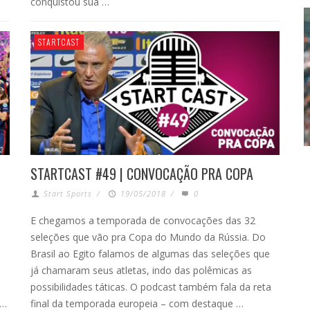
conquistou sua …
STARTCAST
STARTCAST #49 | CONVOCAÇÃO PRA COPA
Start Sports
/
19/05/2018
/
0
E chegamos a temporada de convocações das 32
seleções que vão pra Copa do Mundo da Rússia. Do
Brasil ao Egito falamos de algumas das seleções que
já chamaram seus atletas, indo das polêmicas as
possibilidades táticas. O podcast também fala da reta
 …
final da temporada europeia – com destaque …