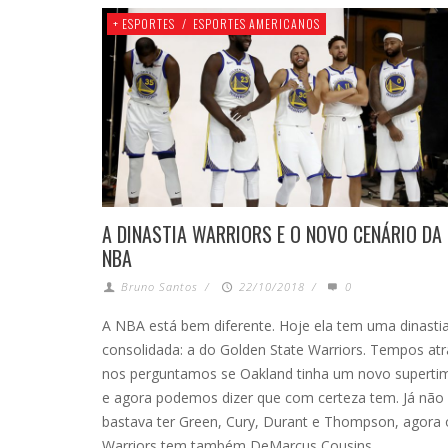
+ ESPORTES
/
ESPORTES AMERICANOS
A DINASTIA WARRIORS E O NOVO CENÁRIO DA
NBA
Bruno Santos
/
22/10/2018
/
0
A NBA está bem diferente. Hoje ela tem uma dinasti
consolidada: a do Golden State Warriors. Tempos atr
nos perguntamos se Oakland tinha um novo superti
e agora podemos dizer que com certeza tem. Já não
bastava ter Green, Cury, Durant e Thompson, agora 
Warriors tem também DeMarcus Cousins, …