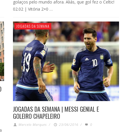
golaços pelo mundo afora. Aliás, que gol fez o Celtic!
02.02 | Vitória 2×0 …
JOGADAS DA SEMANA
D
JOGADAS DA SEMANA | MESSI GENIAL E
GOLEIRO CHAPELEIRO
Marcelo Marques
/
23/06/2016
/
0
a