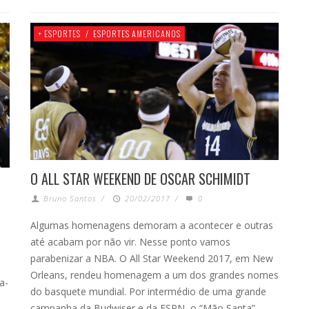
+ ESPORTES
/
ESPORTES AMERICANOS
O ALL STAR WEEKEND DE OSCAR SCHIMIDT
Bruno Santos
/
20/02/2017
/
0
Algumas homenagens demoram a acontecer e outras
até acabam por não vir. Nesse ponto vamos
parabenizar a NBA. O All Star Weekend 2017, em New
Orleans, rendeu homenagem a um dos grandes nomes
a-
do basquete mundial. Por intermédio de uma grande
campanha da Budwiser e da ESPN, o “Mão Santa” …