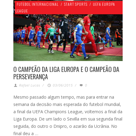
FUTEBOL INTERNACIONAL
/
START SPORTS
/
UEFA EUROPA
LEAGUE
O CAMPEÃO DA LIGA EUROPA E O CAMPEÃO DA
PERSEVERANÇA
Rafael Lucas
/
03/06/2015
/
0
Mesmo passado algum tempo, mas para entrar na
semana da decisão mais esperada do futebol mundial,
a final da UEFA Champions League, voltemos a final da
Liga Europa. De um lado o Sevilla em sua segunda final
seguida, do outro o Dnipro, o azarão da Ucrânia. No
final deu a …