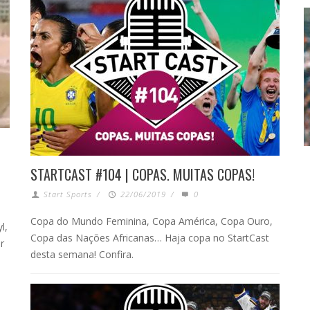
STARTCAST #104 | COPAS. MUITAS COPAS!
Start Sports
/
22/06/2019
/
0
Copa do Mundo Feminina, Copa América, Copa Ouro,
l,
Copa das Nações Africanas… Haja copa no StartCast
r
desta semana! Confira.