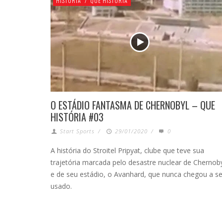
HISTÓRIA
/
QUE HISTÓRIA
O ESTÁDIO FANTASMA DE CHERNOBYL – QUE
HISTÓRIA #03
Start Sports
/
29/01/2020
/
0
A história do Stroitel Pripyat, clube que teve sua
trajetória marcada pelo desastre nuclear de Chernoby
e de seu estádio, o Avanhard, que nunca chegou a se
usado.