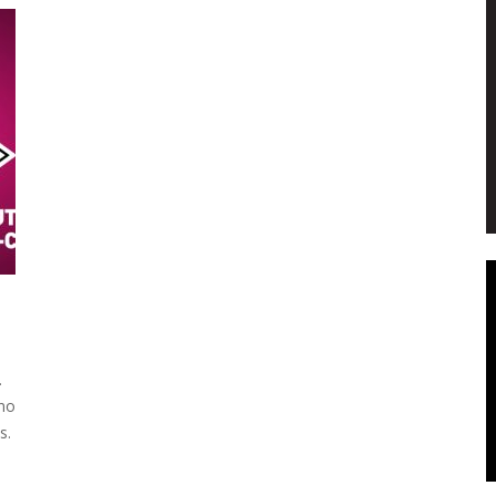
.
ino
s.