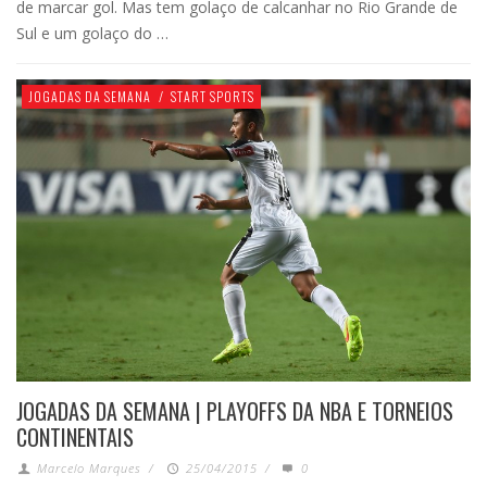
de marcar gol. Mas tem golaço de calcanhar no Rio Grande de
Sul e um golaço do …
JOGADAS DA SEMANA
/
START SPORTS
JOGADAS DA SEMANA | PLAYOFFS DA NBA E TORNEIOS
CONTINENTAIS
Marcelo Marques
/
25/04/2015
/
0