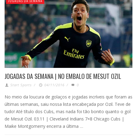
JOGADAS DA SEMANA
JOGADAS DA SEMANA | NO EMBALO DE MESUT OZIL
Start Sports
/
04/11/2016
/
0
No meio da loucura de golaços e jogadas incríveis que foram as
últimas semanas, saiu nossa lista encabeçada por Ozil. Teve de
tudo! Até título dos Cubs, mas nada foi tão bonito quanto o gol
de Mesut Ozil. 03.11 | Cleveland Indians 7×8 Chicago Cubs |
Maike Montgomerry encerra a última …