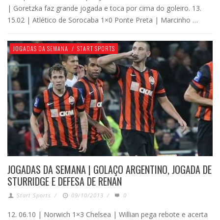
| Goretzka faz grande jogada e toca por cima do goleiro. 13.
15.02 | Atlético de Sorocaba 1×0 Ponte Preta | Marcinho …
JOGADAS DA SEMANA
/
START SPORTS
JOGADAS DA SEMANA | GOLAÇO ARGENTINO, JOGADA DE
STURRIDGE E DEFESA DE RENAN
Start Sports
/
09/10/2013
/
0
12. 06.10 | Norwich 1×3 Chelsea | Willian pega rebote e acerta