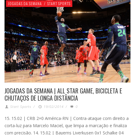
JOGADAS DA SEMANA
/
START SPORTS
JOGADAS DA SEMANA | ALL STAR GAME, BICICLETA E
CHUTAÇOS DE LONGA DISTÂNCIA
Start Sports
/
19/02/2014
/
0
15. 15.02 | CRB 2×0 América-RN | Contra-ataque com direito a
corta-luz para Marcelo Maciel, que limpa a marcação e finaliza
com precisão. 14. 15.02 | Bayerns Liverkusen 0x1 Schalke 04