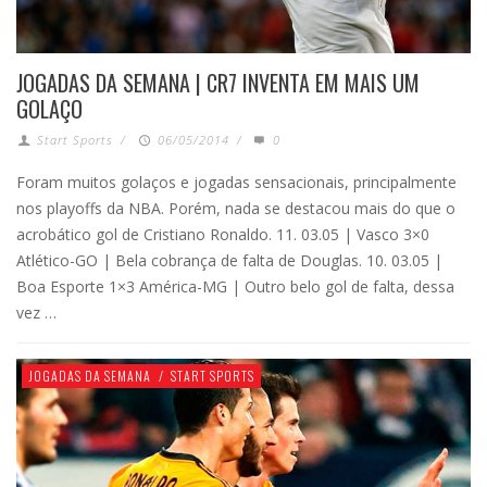
JOGADAS DA SEMANA | CR7 INVENTA EM MAIS UM
GOLAÇO
Start Sports
/
06/05/2014
/
0
Foram muitos golaços e jogadas sensacionais, principalmente
nos playoffs da NBA. Porém, nada se destacou mais do que o
acrobático gol de Cristiano Ronaldo. 11. 03.05 | Vasco 3×0
Atlético-GO | Bela cobrança de falta de Douglas. 10. 03.05 |
Boa Esporte 1×3 América-MG | Outro belo gol de falta, dessa
vez …
JOGADAS DA SEMANA
/
START SPORTS