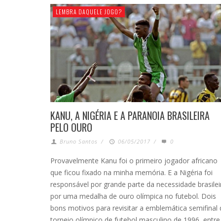
LEMBRA DAQUELE JOGO?
KANU, A NIGÉRIA E A PARANOIA BRASILEIRA
PELO OURO
Bruno Santos
/
06/05/2017
/
0
Provavelmente Kanu foi o primeiro jogador africano
que ficou fixado na minha memória. E a Nigéria foi
responsável por grande parte da necessidade brasilei
por uma medalha de ouro olímpica no futebol. Dois
bons motivos para revisitar a emblemática semifinal
torneio olímpico de futebol masculino de 1996, entre