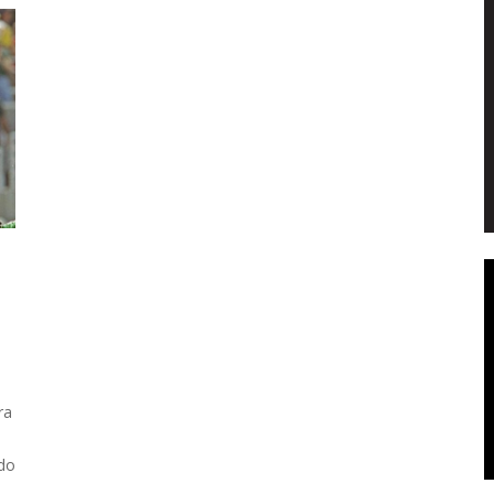
ra
 do